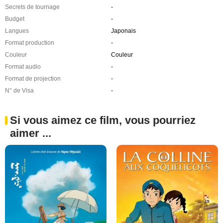
Secrets de tournage
-
Budget
-
Langues
Japonais
Format production
-
Couleur
Couleur
Format audio
-
Format de projection
-
N° de Visa
-
Si vous aimez ce film, vous pourriez
aimer ...