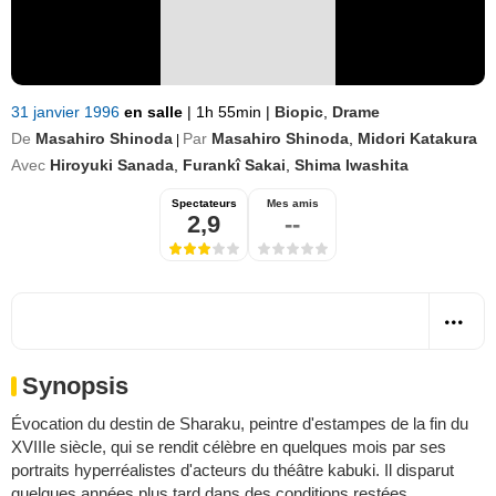
31 janvier 1996
en salle
|
1h 55min
|
Biopic
,
Drame
De
Masahiro Shinoda
Par
Masahiro Shinoda
,
Midori Katakura
|
Avec
Hiroyuki Sanada
,
Furankî Sakai
,
Shima Iwashita
Spectateurs
Mes amis
2,9
--
Synopsis
Évocation du destin de Sharaku, peintre d'estampes de la fin du
XVIIIe siècle, qui se rendit célèbre en quelques mois par ses
portraits hyperréalistes d'acteurs du théâtre kabuki. Il disparut
quelques années plus tard dans des conditions restées