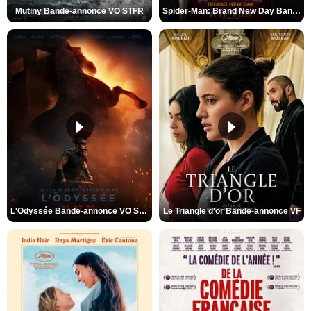
Mutiny Bande-annonce VO STFR
Spider-Man: Brand New Day Bande-annonce VO STFR
L'Odyssée Bande-annonce VO STFR
Le Triangle d'or Bande-annonce VF