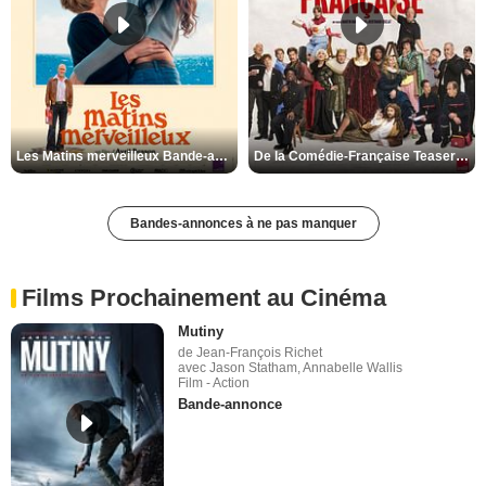
Les Matins merveilleux Bande-annonce VF
De la Comédie-Française Teaser VF
Bandes-annonces à ne pas manquer
Films Prochainement au Cinéma
Mutiny
de Jean-François Richet
avec Jason Statham, Annabelle Wallis
Film - Action
Bande-annonce