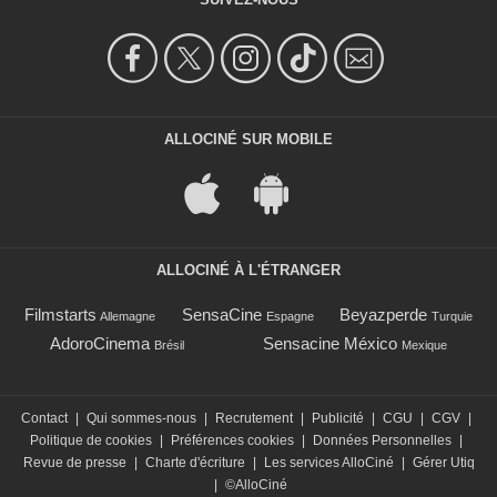
ALLOCINÉ SUR MOBILE
ALLOCINÉ À L'ÉTRANGER
Filmstarts
SensaCine
Beyazperde
Allemagne
Espagne
Turquie
AdoroCinema
Sensacine México
Brésil
Mexique
Contact
|
Qui sommes-nous
|
Recrutement
|
Publicité
|
CGU
|
CGV
|
Politique de cookies
|
Préférences cookies
|
Données Personnelles
|
Revue de presse
|
Charte d'écriture
|
Les services AlloCiné
|
Gérer Utiq
|
©AlloCiné