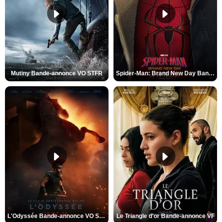
Mutiny Bande-annonce VO STFR
Spider-Man: Brand New Day Bande-annonce VO STFR
L'Odyssée Bande-annonce VO STFR
Le Triangle d'or Bande-annonce VF