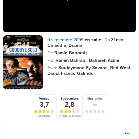
9 septembre 2009
en salle
|
1h 31min
|
Comédie
,
Drame
De
Ramin Bahrani
|
Par
Ramin Bahrani
,
Bahareh Azimi
Avec
Souleymane Sy Savane
,
Red West
,
Diana Franco Galindo
Presse
Spectateurs
Mes amis
3,7
2,8
--
19 critiques
72 notes, 20 critiques