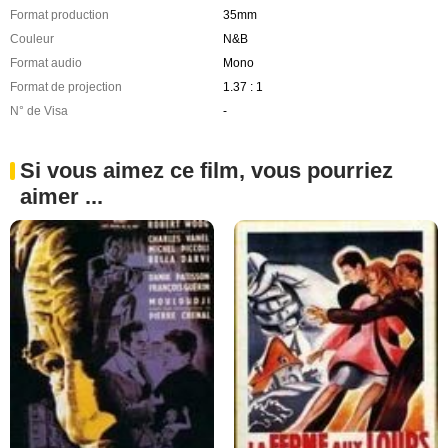
Format production
35mm
Couleur
N&B
Format audio
Mono
Format de projection
1.37 : 1
N° de Visa
-
Si vous aimez ce film, vous pourriez
aimer ...