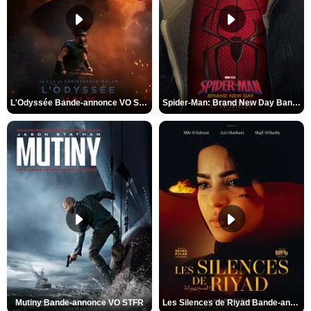
L'Odyssée Bande-annonce VO STFR
Spider-Man: Brand New Day Bande-annonce VO STFR
Mutiny Bande-annonce VO STFR
Les Silences de Riyad Bande-annonce VO STFR