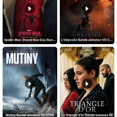
Spider-Man: Brand New Day Bande-annonce VO STFR
L'Odyssée Bande-annonce VO STFR
Mutiny Bande-annonce VO STFR
Le Triangle d'or Bande-annonce VF