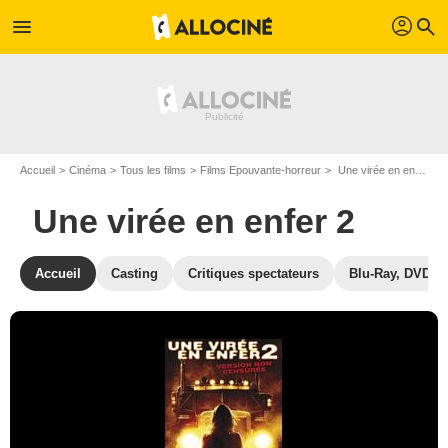
profil
menu
search
Accueil
Cinéma
Tous les films
Films Epouvante-horreur
Une virée en enfer 2 de Louis Morneau
Une virée en enfer 2
Accueil
Casting
Critiques spectateurs
Blu-Ray, DVD