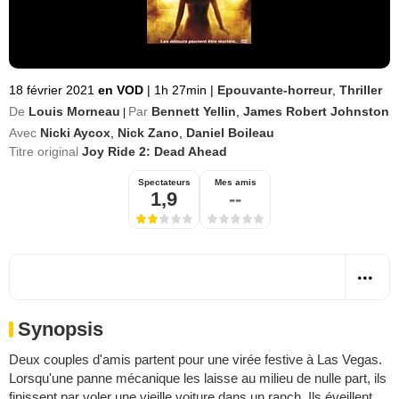
18 février 2021
en VOD
|
1h 27min
|
Epouvante-horreur
,
Thriller
De
Louis Morneau
Par
Bennett Yellin
,
James Robert Johnston
|
Avec
Nicki Aycox
,
Nick Zano
,
Daniel Boileau
Titre original
Joy Ride 2: Dead Ahead
Spectateurs
Mes amis
1,9
--
Synopsis
Deux couples d'amis partent pour une virée festive à Las Vegas.
Lorsqu'une panne mécanique les laisse au milieu de nulle part, ils
finissent par voler une vieille voiture dans un ranch. Ils éveillent