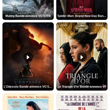
Mutiny Bande-annonce VO STFR
Spider-Man: Brand New Day Bande-annonce VO STFR
L'Odyssée Bande-annonce VO STFR
Le Triangle d'or Bande-annonce VF