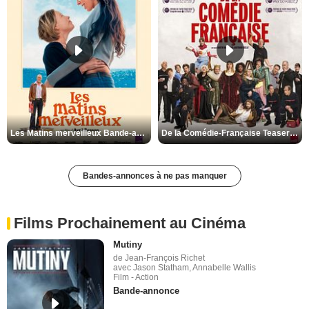
Les Matins merveilleux Bande-annonce VF
De la Comédie-Française Teaser VF
Bandes-annonces à ne pas manquer
Films Prochainement au Cinéma
Mutiny
de Jean-François Richet
avec Jason Statham, Annabelle Wallis
Film - Action
Bande-annonce