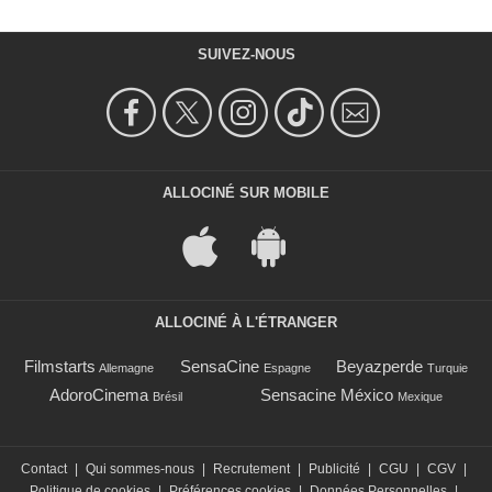
SUIVEZ-NOUS
ALLOCINÉ SUR MOBILE
ALLOCINÉ À L'ÉTRANGER
Filmstarts
SensaCine
Beyazperde
Allemagne
Espagne
Turquie
AdoroCinema
Sensacine México
Brésil
Mexique
Contact
|
Qui sommes-nous
|
Recrutement
|
Publicité
|
CGU
|
CGV
|
Politique de cookies
|
Préférences cookies
|
Données Personnelles
|