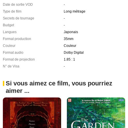
Date de sortie VOD
-
Type de film
Long métrage
Secrets de tournage
-
Budget
-
Langues
Japonais
Format production
35mm
Couleur
Couleur
Format audio
Dolby Digital
Format de projection
1.85 : 1
N° de Visa
-
Si vous aimez ce film, vous pourriez
aimer ...