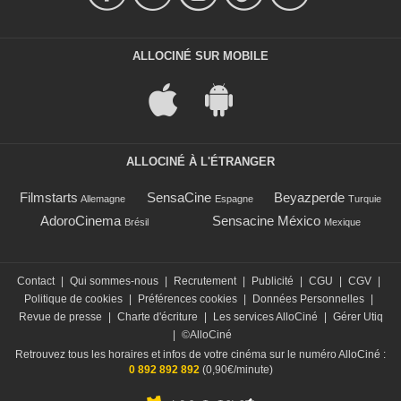
ALLOCINÉ SUR MOBILE
ALLOCINÉ À L'ÉTRANGER
Filmstarts
SensaCine
Beyazperde
Allemagne
Espagne
Turquie
AdoroCinema
Sensacine México
Brésil
Mexique
Contact
|
Qui sommes-nous
|
Recrutement
|
Publicité
|
CGU
|
CGV
|
Politique de cookies
|
Préférences cookies
|
Données Personnelles
|
Revue de presse
|
Charte d'écriture
|
Les services AlloCiné
|
Gérer Utiq
|
©AlloCiné
Retrouvez tous les horaires et infos de votre cinéma sur le numéro AlloCiné :
0 892 892 892
(0,90€/minute)