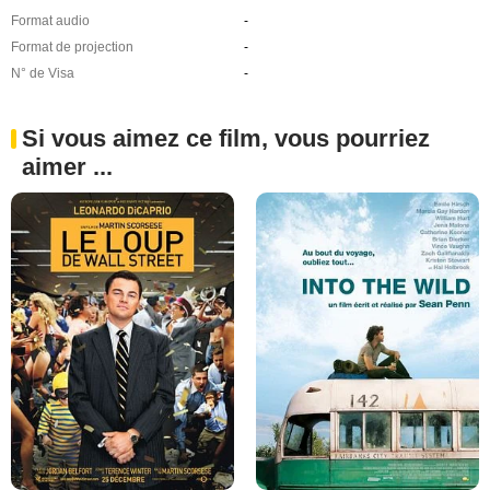
Format audio
-
Format de projection
-
N° de Visa
-
Si vous aimez ce film, vous pourriez
aimer ...