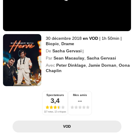
30 décembre 2018
en VOD
|
1h 50min
|
Biopic
,
Drame
De
Sacha Gervasi
|
Par
Sean Macaulay
,
Sacha Gervasi
Avec
Peter Dinklage
,
Jamie Dornan
,
Oona
Chaplin
Spectateurs
Mes amis
3,4
--
117 notes, 12 critiques
VOD