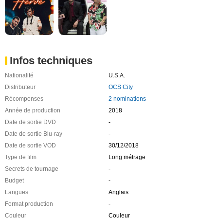
Infos techniques
Nationalité
U.S.A.
Distributeur
OCS City
Récompenses
2 nominations
Année de production
2018
Date de sortie DVD
-
Date de sortie Blu-ray
-
Date de sortie VOD
30/12/2018
Type de film
Long métrage
Secrets de tournage
-
Budget
-
Langues
Anglais
Format production
-
Couleur
Couleur