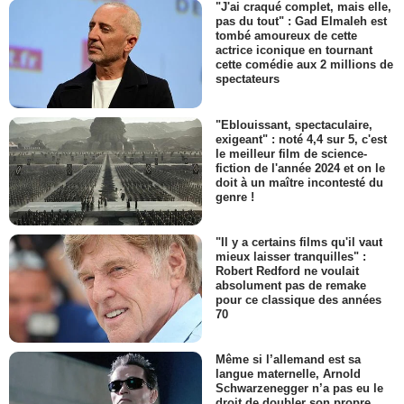
"J'ai craqué complet, mais elle,
pas du tout" : Gad Elmaleh est
tombé amoureux de cette
actrice iconique en tournant
cette comédie aux 2 millions de
spectateurs
"Eblouissant, spectaculaire,
exigeant" : noté 4,4 sur 5, c'est
le meilleur film de science-
fiction de l'année 2024 et on le
doit à un maître incontesté du
genre !
"Il y a certains films qu'il vaut
mieux laisser tranquilles" :
Robert Redford ne voulait
absolument pas de remake
pour ce classique des années
70
Même si l’allemand est sa
langue maternelle, Arnold
Schwarzenegger n’a pas eu le
droit de doubler son propre