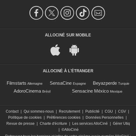
ALLOCINÉ SUR MOBILE
ALLOCINÉ À L'ÉTRANGER
Filmstarts
SensaCine
Beyazperde
Allemagne
Espagne
Turquie
AdoroCinema
Sensacine México
Brésil
Mexique
Contact
|
Qui sommes-nous
|
Recrutement
|
Publicité
|
CGU
|
CGV
|
Politique de cookies
|
Préférences cookies
|
Données Personnelles
|
Revue de presse
|
Charte d'écriture
|
Les services AlloCiné
|
Gérer Utiq
|
©AlloCiné