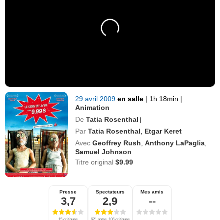
29 avril 2009
en salle
|
1h 18min
|
Animation
De
Tatia Rosenthal
|
Par
Tatia Rosenthal
,
Etgar Keret
Avec
Geoffrey Rush
,
Anthony LaPaglia
,
Samuel Johnson
Titre original
$9.99
Presse
Spectateurs
Mes amis
3,7
2,9
--
15 critiques
621 notes, 106 critiques