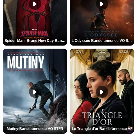
Spider-Man: Brand New Day Bande-annonce VO STFR
L'Odyssée Bande-annonce VO STFR
Mutiny Bande-annonce VO STFR
Le Triangle d'or Bande-annonce VF