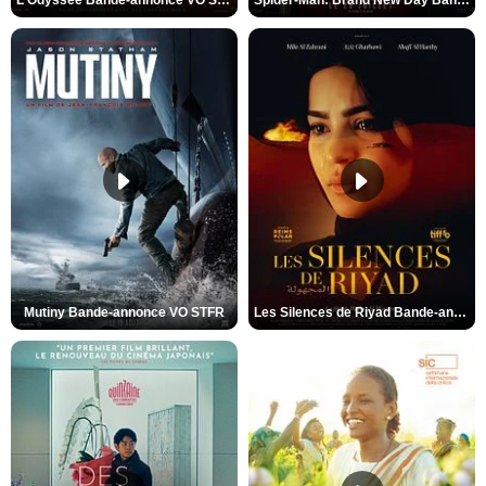
Mutiny Bande-annonce VO STFR
Les Silences de Riyad Bande-annonce VO STFR