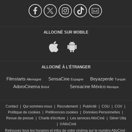
ALLOCINÉ SUR MOBILE
ALLOCINÉ À L'ÉTRANGER
Filmstarts
SensaCine
Beyazperde
Allemagne
Espagne
Turquie
AdoroCinema
Sensacine México
Brésil
Mexique
Contact
|
Qui sommes-nous
|
Recrutement
|
Publicité
|
CGU
|
CGV
|
Politique de cookies
|
Préférences cookies
|
Données Personnelles
|
Revue de presse
|
Charte d'écriture
|
Les services AlloCiné
|
Gérer Utiq
|
©AlloCiné
Retrouvez tous les horaires et infos de votre cinéma sur le numéro AlloCiné :