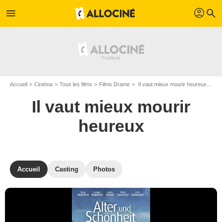
profil
menu
search
Accueil
Cinéma
Tous les films
Films Drame
Il vaut mieux mourir heureux de Michael Klier
Il vaut mieux mourir
heureux
Accueil
Casting
Photos