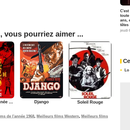
C'est
toute
ans, 
têtes
jeudi 
, vous pourriez aimer ...
Ce
Lo
Pour une poignée de dollars
Django
Soleil Rouge
ilms de l'année 1968
,
Meilleurs films Western
,
Meilleurs films