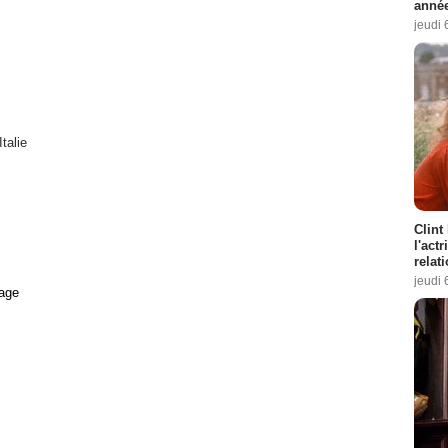
année
jeudi 
Italie
Clint
l'act
relat
jeudi 
age