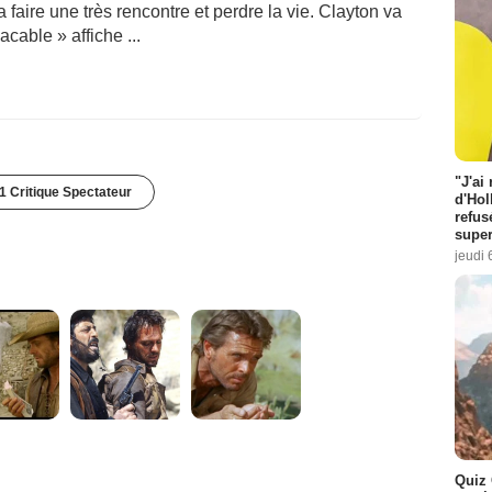
a faire une très rencontre et perdre la vie. Clayton va
cable » affiche ...
"J'ai
1 Critique Spectateur
d'Hol
refus
super
jeudi 
Quiz 