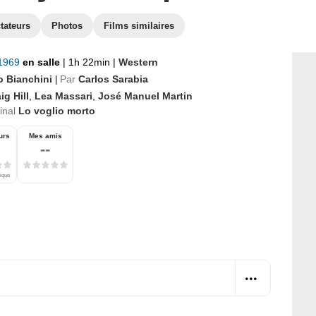
tateurs
Photos
Films similaires
 1969
en salle
|
1h 22min
|
Western
o Bianchini
Par
Carlos Sarabia
|
ig Hill
,
Lea Massari
,
José Manuel Martin
ginal
Lo voglio morto
urs
Mes amis
--
tique