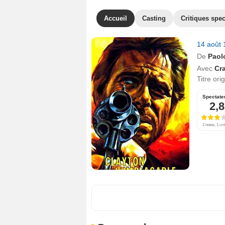
Accueil
Casting
Critiques spec
14 août
De
Paol
Avec
Cra
Titre ori
Spectate
2,8
2 notes, 1 cri