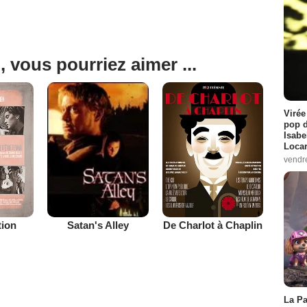
, vous pourriez aimer ...
Virée
pop d
Isabe
Loca
vendr
tion
De Charlot à Chaplin
Satan's Alley
La Pa