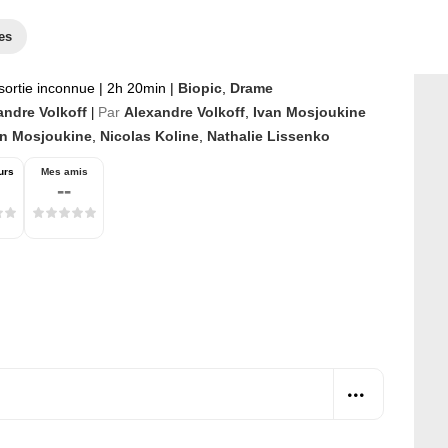
es
sortie inconnue
|
2h 20min
|
Biopic
,
Drame
andre Volkoff
Par
Alexandre Volkoff
,
Ivan Mosjoukine
|
an Mosjoukine
,
Nicolas Koline
,
Nathalie Lissenko
urs
Mes amis
--