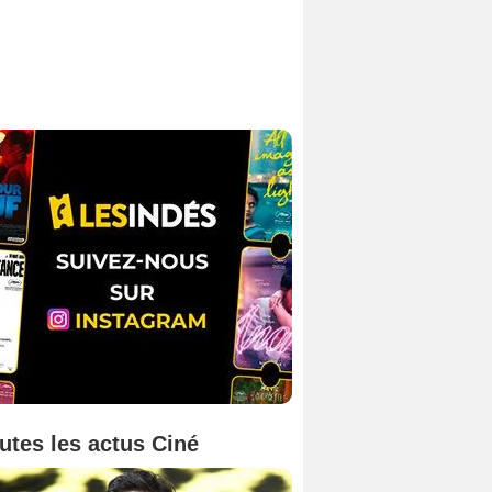
utes les actus Ciné