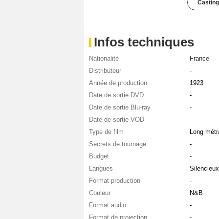
Casting
Infos techniques
Nationalité
France
Distributeur
-
Année de production
1923
Date de sortie DVD
-
Date de sortie Blu-ray
-
Date de sortie VOD
-
Type de film
Long métr
Secrets de tournage
-
Budget
-
Langues
Silencieux
Format production
-
Couleur
N&B
Format audio
-
Format de projection
-