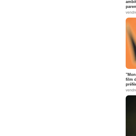
ambit
paren
vendr
"Mon 
film 
préfè
vendr