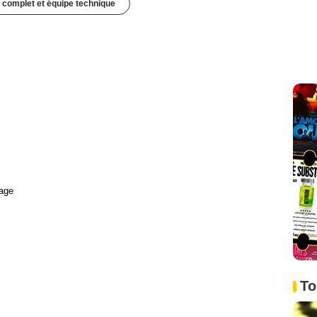
 complet et équipe technique
age
To