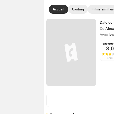
Accueil
Casting
Films similair
Date de 
De
Alex
Avec
Iv
Spectate
3,0
1 note