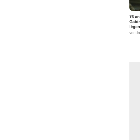
76 an
Gabin
légen
vendr