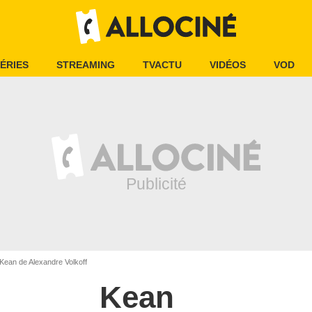
ÉRIES
STREAMING
TVACTU
VIDÉOS
VOD
Kean de Alexandre Volkoff
Kean