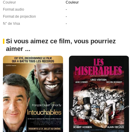
Couleur
Couleur
Format audio
-
Format de projection
-
N° de Visa
-
Si vous aimez ce film, vous pourriez
aimer ...