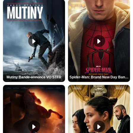
Mutiny Bande-annonce VO STFR
Spider-Man: Brand New Day Bande-annonce VO STFR