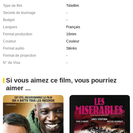
Type de film
Télefilm
Secrets de tournage
-
Budget
-
Langues
Français
Format production
16mm
Couleur
Couleur
Format audio
Stéréo
Format de projection
-
N° de Visa
-
Si vous aimez ce film, vous pourriez
aimer ...