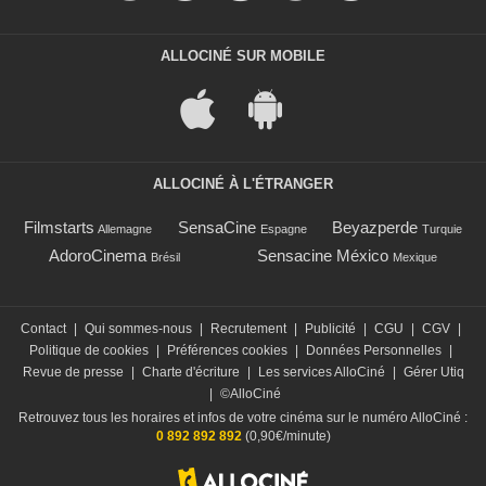
ALLOCINÉ SUR MOBILE
ALLOCINÉ À L'ÉTRANGER
Filmstarts
SensaCine
Beyazperde
Allemagne
Espagne
Turquie
AdoroCinema
Sensacine México
Brésil
Mexique
Contact
|
Qui sommes-nous
|
Recrutement
|
Publicité
|
CGU
|
CGV
|
Politique de cookies
|
Préférences cookies
|
Données Personnelles
|
Revue de presse
|
Charte d'écriture
|
Les services AlloCiné
|
Gérer Utiq
|
©AlloCiné
Retrouvez tous les horaires et infos de votre cinéma sur le numéro AlloCiné :
0 892 892 892
(0,90€/minute)