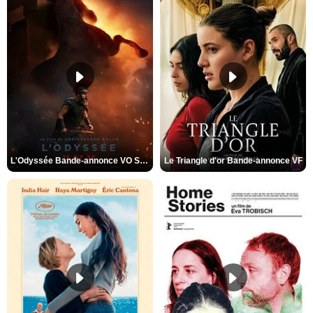
L'Odyssée Bande-annonce VO STFR
Le Triangle d'or Bande-annonce VF