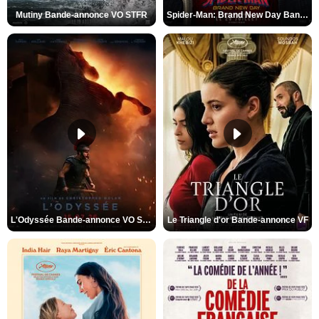
Mutiny Bande-annonce VO STFR
Spider-Man: Brand New Day Bande-annonce VO STFR
L'Odyssée Bande-annonce VO STFR
Le Triangle d'or Bande-annonce VF