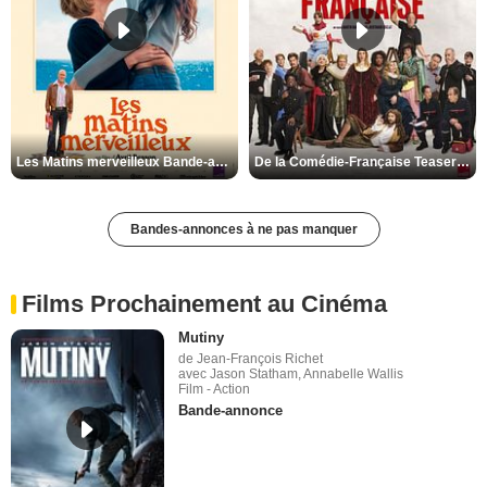
Les Matins merveilleux Bande-annonce VF
De la Comédie-Française Teaser VF
Bandes-annonces à ne pas manquer
Films Prochainement au Cinéma
Mutiny
de Jean-François Richet
avec Jason Statham, Annabelle Wallis
Film - Action
Bande-annonce