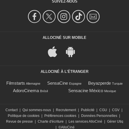
SUIVEZ-NOUS
ALLOCINÉ SUR MOBILE
ALLOCINÉ À L'ÉTRANGER
Filmstarts
SensaCine
Beyazperde
Allemagne
Espagne
Turquie
AdoroCinema
Sensacine México
Brésil
Mexique
Contact
|
Qui sommes-nous
|
Recrutement
|
Publicité
|
CGU
|
CGV
|
Politique de cookies
|
Préférences cookies
|
Données Personnelles
|
Revue de presse
|
Charte d'écriture
|
Les services AlloCiné
|
Gérer Utiq
|
©AlloCiné