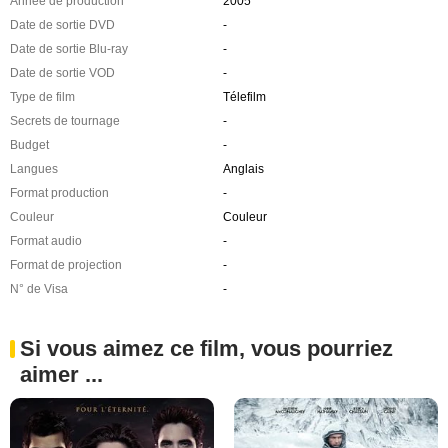
Année de production
2005
Date de sortie DVD
-
Date de sortie Blu-ray
-
Date de sortie VOD
-
Type de film
Télefilm
Secrets de tournage
-
Budget
-
Langues
Anglais
Format production
-
Couleur
Couleur
Format audio
-
Format de projection
-
N° de Visa
-
Si vous aimez ce film, vous pourriez
aimer ...