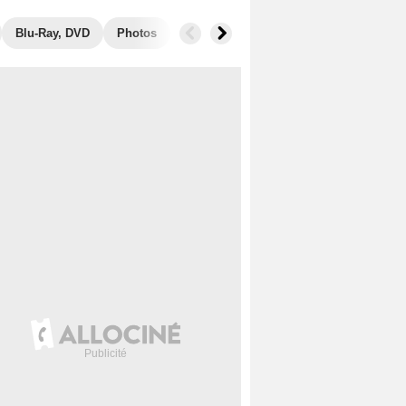
Blu-Ray, DVD
Photos
Secrets de tournage
Box Office