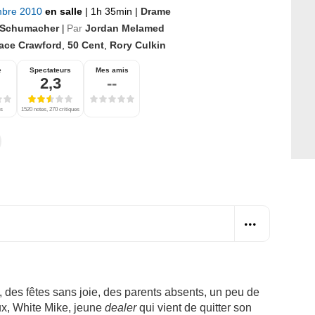
mbre 2010
en salle
|
1h 35min
|
Drame
 Schumacher
Par
Jordan Melamed
|
ace Crawford
,
50 Cent
,
Rory Culkin
e
Spectateurs
Mes amis
2,3
--
es
1520 notes, 270 critiques
 des fêtes sans joie, des parents absents, un peu de
ux, White Mike, jeune
dealer
qui vient de quitter son