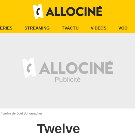
ÉRIES
STREAMING
TVACTU
VIDÉOS
VOD
Twelve de Joel Schumacher
Twelve