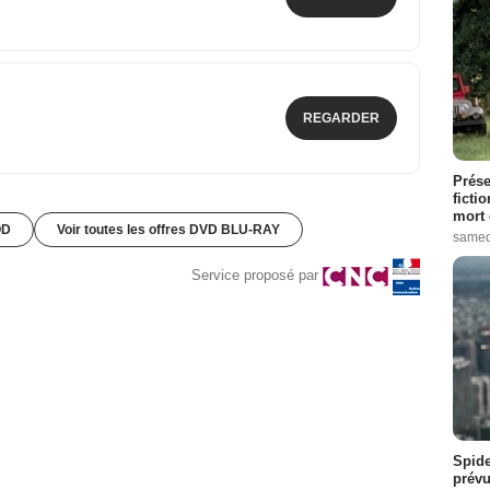
REGARDER
Prése
ficti
mort 
OD
Voir toutes les offres DVD BLU-RAY
samed
Service proposé par
Spide
prévu