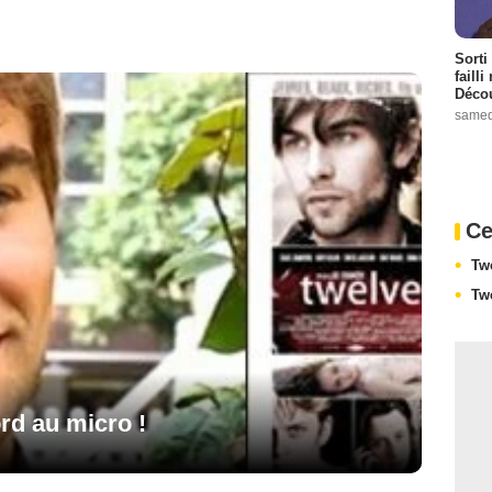
Sorti
failli
Décou
samed
Ce
Tw
Tw
rd au micro !