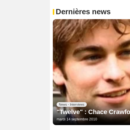
Dernières news
News - Interviews
"Twelve" : Chace Crawfo
mardi 14 septembre 2010