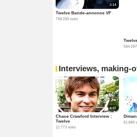
2:14
Twelve Bande-annonce VF
799 200 vues
Twelv
584 297
Interviews, making-of
4:47
Chace Crawford Interview :
Diman
Twelve
61 885 
21 773 vues