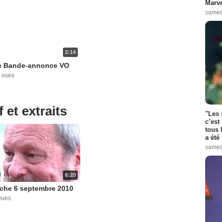
Marve
samed
2:14
e Bande-annonce VO
 vues
 et extraits
"Les 
c’est
tous 
a été 
samed
6:20
che 6 septembre 2010
vues