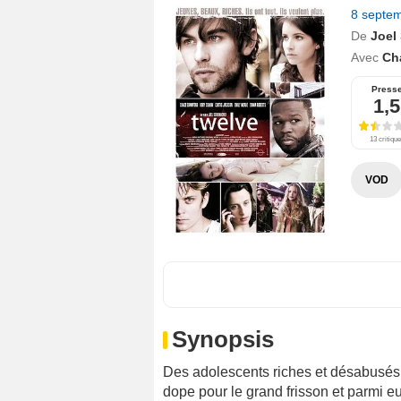
8 septe
De
Joel
Avec
Ch
Press
1,5
13 critiqu
VOD
Synopsis
Des adolescents riches et désabusés,
dope pour le grand frisson et parmi e