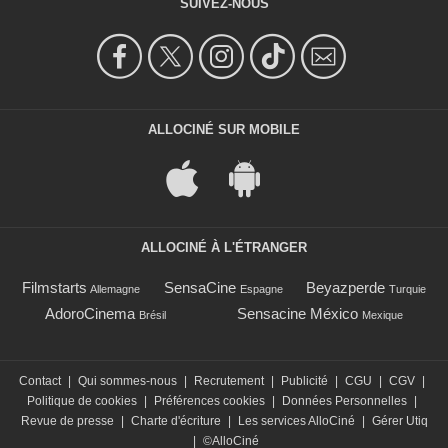
SUIVEZ-NOUS
ALLOCINÉ SUR MOBILE
ALLOCINÉ À L'ÉTRANGER
Filmstarts
SensaCine
Beyazperde
Allemagne
Espagne
Turquie
AdoroCinema
Sensacine México
Brésil
Mexique
Contact
|
Qui sommes-nous
|
Recrutement
|
Publicité
|
CGU
|
CGV
|
Politique de cookies
|
Préférences cookies
|
Données Personnelles
|
Revue de presse
|
Charte d'écriture
|
Les services AlloCiné
|
Gérer Utiq
|
©AlloCiné