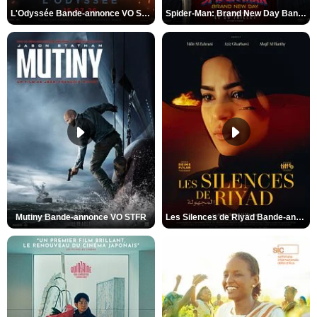
L'Odyssée Bande-annonce VO STFR
Spider-Man: Brand New Day Bande-annonce VO STFR
Mutiny Bande-annonce VO STFR
Les Silences de Riyad Bande-annonce VO STFR