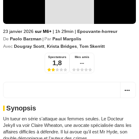
23 janvier 2026
sur M6+
|
1h 29min
|
Epouvante-horreur
De
Paolo Barzman
Par
Paul Margolis
|
Avec
Dougray Scott
,
Krista Bridges
,
Tom Skerritt
Spectateurs
Mes amis
1,8
--
Synopsis
Un tueur en série s'attaque aux femmes seules. Le Docteur
Jekyll va voir Claire Wheaton, une avocate spécialisée dans les
affaires difficiles à défendre. Il lui avoue qu'il est Mr Hyde, son
double démoniaque et l'auteur des crimes...