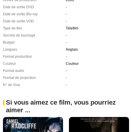
Date de sortie DVD
-
Date de sortie Blu-ray
-
Date de sortie VOD
-
Type de film
Télefilm
Secrets de tournage
-
Budget
-
Langues
Anglais
Format production
-
Couleur
Couleur
Format audio
-
Format de projection
-
N° de Visa
-
Si vous aimez ce film, vous pourriez
aimer ...