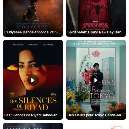
L'Odyssée Bande-annonce VO STFR
Spider-Man: Brand New Day Bande-annonce VO STFR
Les Silences de Riyad Bande-annonce VO STFR
Des Fleurs pour Tokyo Bande-annonce VO STFR