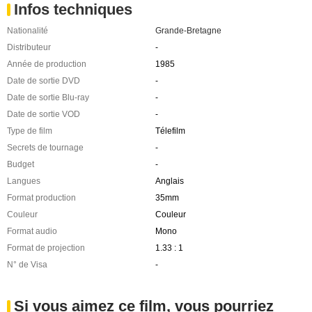
Infos techniques
Nationalité
Grande-Bretagne
Distributeur
-
Année de production
1985
Date de sortie DVD
-
Date de sortie Blu-ray
-
Date de sortie VOD
-
Type de film
Télefilm
Secrets de tournage
-
Budget
-
Langues
Anglais
Format production
35mm
Couleur
Couleur
Format audio
Mono
Format de projection
1.33 : 1
N° de Visa
-
Si vous aimez ce film, vous pourriez