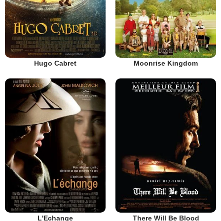
Hugo Cabret
Moonrise Kingdom
L'Echange
There Will Be Blood