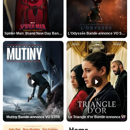
Spider-Man: Brand New Day Bande-annonce VO STFR
L'Odyssée Bande-annonce VO STFR
Mutiny Bande-annonce VO STFR
Le Triangle d'or Bande-annonce VF