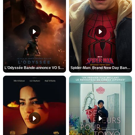
L'Odyssée Bande-annonce VO STFR
Spider-Man: Brand New Day Bande-annonce VO STFR