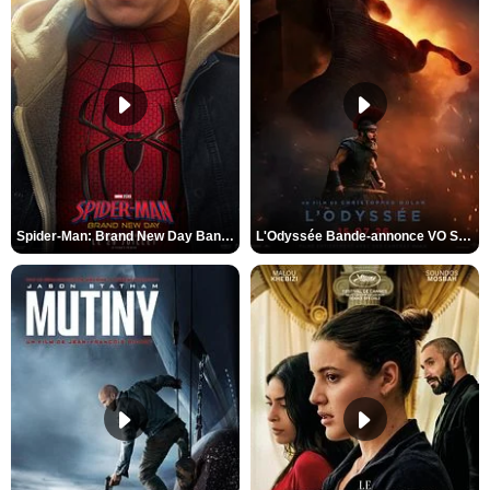
Spider-Man: Brand New Day Bande-annonce VO STFR
L'Odyssée Bande-annonce VO STFR