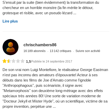
S’ensuit par la suite (bien évidemment) la transformation du
chercheur en un horrible monstre (la fin mérite le détour,
grotesque et risible, avec un pseudo lézard ...
Lire plus
chrischambers86
16 189 abonnés
13 142 critiques
Suivre son activité
1,5
Publiée le 24 septembre 2017
De son vrai nom Luigi Montefiore, le rèalisateur George Eastman
n'est pas inconnu des amateurs d'èpouvante! Acteur à ses
dèbuts dans les films de Joe d'Amato comme l'ignoble
"Anthropophagous", puis scènariste, il signe avec
"Metamorphosis" son deuxième long-mètrage avec des effets
spèciaux très annèes 80! Une sorte de variation moderne de
"Docteur Jekyll et Mister Hyde", où un scientifique, victime de sa
propre invention, perpètue une ...