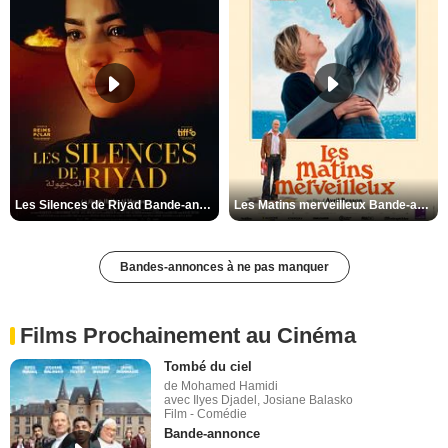
Les Silences de Riyad Bande-annonce VO STFR
Les Matins merveilleux Bande-annonce VF
Bandes-annonces à ne pas manquer
Films Prochainement au Cinéma
Tombé du ciel
de Mohamed Hamidi
avec Ilyes Djadel, Josiane Balasko
Film - Comédie
Bande-annonce