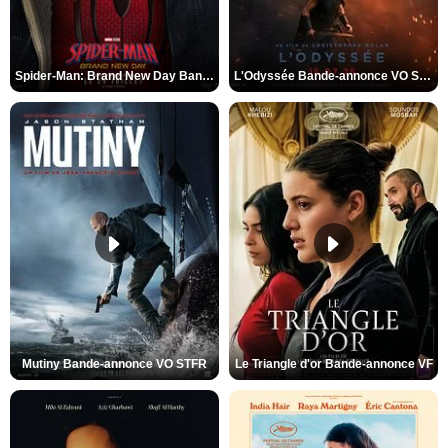
Spider-Man: Brand New Day Bande-annonce VO STFR
L'Odyssée Bande-annonce VO STFR
Mutiny Bande-annonce VO STFR
Le Triangle d'or Bande-annonce VF