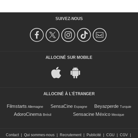
SUIVEZ-NOUS
ALLOCINÉ SUR MOBILE
ALLOCINÉ À L'ÉTRANGER
Filmstarts
SensaCine
Beyazperde
Allemagne
Espagne
Turquie
AdoroCinema
Sensacine México
Brésil
Mexique
Contact
|
Qui sommes-nous
|
Recrutement
|
Publicité
|
CGU
|
CGV
|