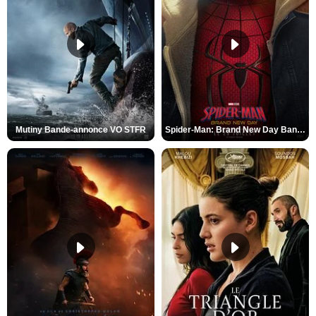
Mutiny Bande-annonce VO STFR
Spider-Man: Brand New Day Bande-annonce VO STFR