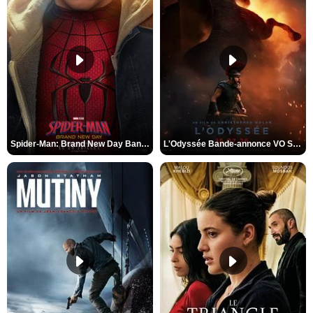
Spider-Man: Brand New Day Bande-annonce VO STFR
L'Odyssée Bande-annonce VO STFR