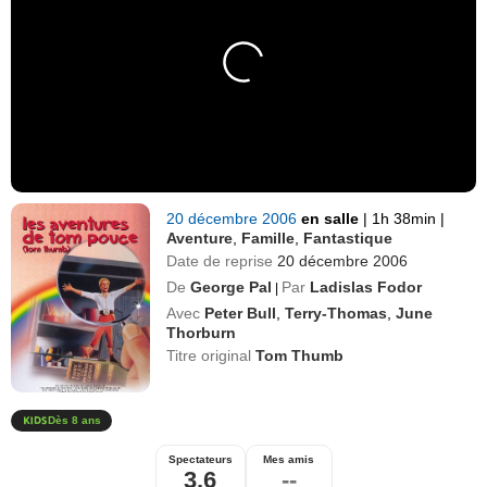
20 décembre 2006
en salle
|
1h 38min
|
Aventure
,
Famille
,
Fantastique
Date de reprise
20 décembre 2006
De
George Pal
Par
Ladislas Fodor
|
Avec
Peter Bull
,
Terry-Thomas
,
June
Thorburn
Titre original
Tom Thumb
Dès 8 ans
Spectateurs
Mes amis
3,6
--