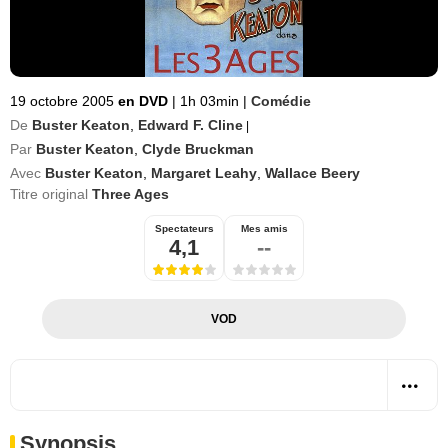
19 octobre 2005
en DVD
|
1h 03min
|
Comédie
De
Buster Keaton
,
Edward F. Cline
|
Par
Buster Keaton
,
Clyde Bruckman
Avec
Buster Keaton
,
Margaret Leahy
,
Wallace Beery
Titre original
Three Ages
Spectateurs
Mes amis
4,1
--
VOD
Synopsis