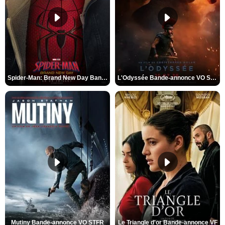
Spider-Man: Brand New Day Bande-annonce VO STFR
L'Odyssée Bande-annonce VO STFR
Mutiny Bande-annonce VO STFR
Le Triangle d'or Bande-annonce VF