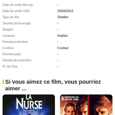
Date de sortie Blu-ray
-
Date de sortie VOD
25/04/2023
Type de film
Télefilm
Secrets de tournage
-
Budget
-
Langues
Anglais
Format production
-
Couleur
Couleur
Format audio
-
Format de projection
-
N° de Visa
-
Si vous aimez ce film, vous pourriez
aimer ...