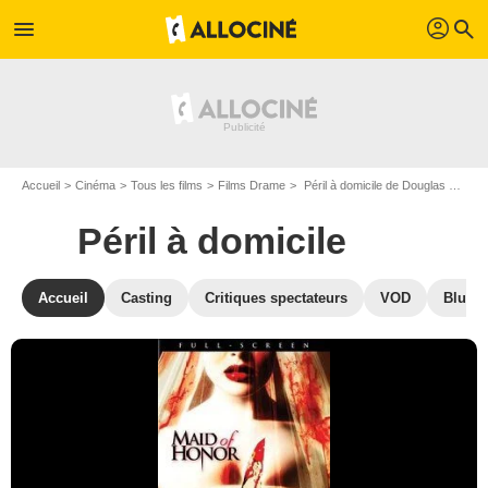
profil
menu
search
Accueil
Cinéma
Tous les films
Films Drame
Péril à domicile de Douglas Jackson
Péril à domicile
Accueil
Casting
Critiques spectateurs
VOD
Blu-Ra