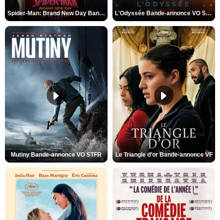
Spider-Man: Brand New Day Bande-annonce VO STFR
L'Odyssée Bande-annonce VO STFR
Mutiny Bande-annonce VO STFR
Le Triangle d'or Bande-annonce VF