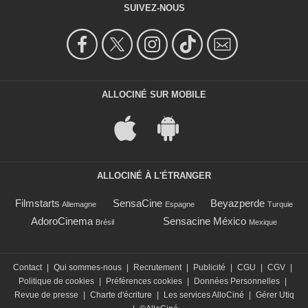
SUIVEZ-NOUS
ALLOCINÉ SUR MOBILE
ALLOCINÉ À L'ÉTRANGER
Filmstarts
SensaCine
Beyazperde
Allemagne
Espagne
Turquie
AdoroCinema
Sensacine México
Brésil
Mexique
Contact
|
Qui sommes-nous
|
Recrutement
|
Publicité
|
CGU
|
CGV
|
Politique de cookies
|
Préférences cookies
|
Données Personnelles
|
Revue de presse
|
Charte d'écriture
|
Les services AlloCiné
|
Gérer Utiq