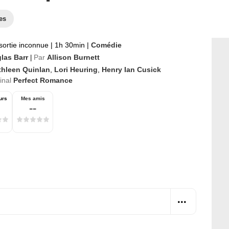
es
sortie inconnue
|
1h 30min
|
Comédie
las Barr
Par
Allison Burnett
|
thleen Quinlan
,
Lori Heuring
,
Henry Ian Cusick
ginal
Perfect Romance
urs
Mes amis
--