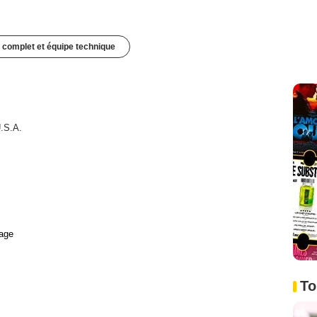
 complet et équipe technique
.S.A.
age
To