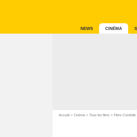
NEWS
CINÉMA
S
Accueil
Cinéma
Tous les films
Films Comédie