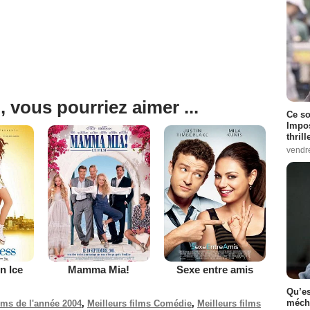
, vous pourriez aimer ...
Ce so
Impos
thrill
vendr
n Ice
Mamma Mia!
Sexe entre amis
Qu’es
méch
ilms de l'année 2004
,
Meilleurs films Comédie
,
Meilleurs films