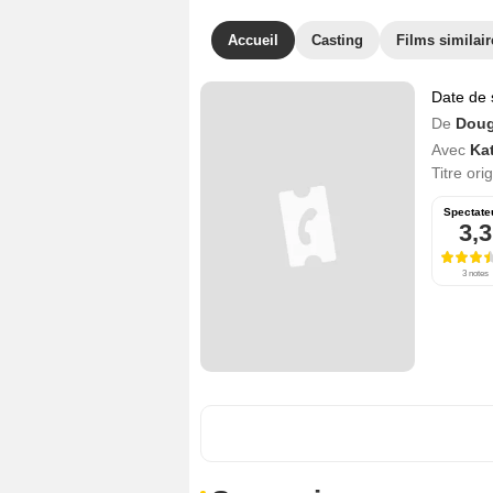
Accueil
Casting
Films similair
Date de 
De
Doug
Avec
Ka
Titre ori
Spectate
3,3
3 notes