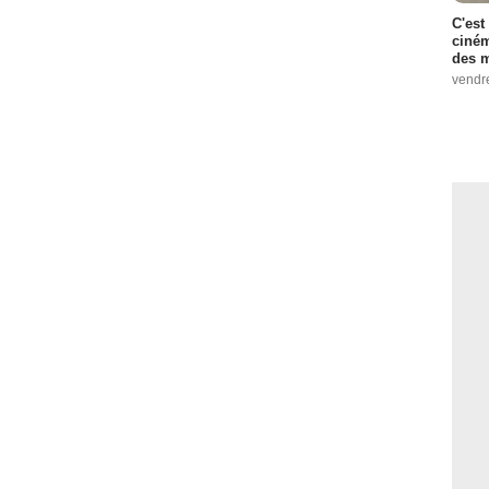
C'est
ciném
des m
vendr