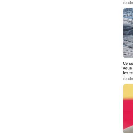
vendr
Ce so
vous 
les t
vendr