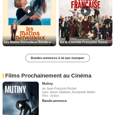
Les Matins merveilleux Bande-annonce VF
De la Comédie-Française Teaser VF
Bandes-annonces à ne pas manquer
Films Prochainement au Cinéma
Mutiny
de Jean-François Richet
avec Jason Statham, Annabelle Wallis
Film - Action
Bande-annonce