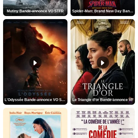
Mutiny Bande-annonce VO STFR
Spider-Man: Brand New Day Bande-annonce VO STFR
L'Odyssée Bande-annonce VO STFR
Le Triangle d'or Bande-annonce VF