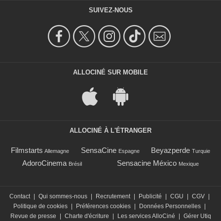
SUIVEZ-NOUS
ALLOCINÉ SUR MOBILE
ALLOCINÉ À L'ÉTRANGER
Filmstarts
SensaCine
Beyazperde
Allemagne
Espagne
Turquie
AdoroCinema
Sensacine México
Brésil
Mexique
Contact
|
Qui sommes-nous
|
Recrutement
|
Publicité
|
CGU
|
CGV
|
Politique de cookies
|
Préférences cookies
|
Données Personnelles
|
Revue de presse
|
Charte d'écriture
|
Les services AlloCiné
|
Gérer Utiq