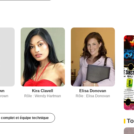
own
Kira Clavell
Elisa Donovan
Brown
Rôle : Wendy Hartman
Rôle : Elisa Donovan
 complet et équipe technique
To