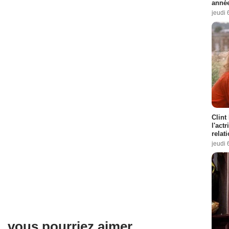
année
jeudi 
Clint
l'act
relat
jeudi 
, vous pourriez aimer ...