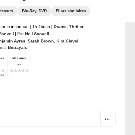
tateurs
Blu-Ray, DVD
Films similaires
sortie inconnue
|
1h 45min
|
Drame
,
Thriller
Scovell
Par
Nell Scovell
|
njamin Ayres
,
Sarah Brown
,
Kira Clavell
ginal
Betrayals
urs
Mes amis
--
tique