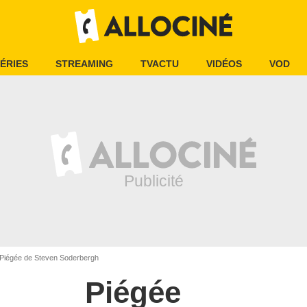
ÉRIES
STREAMING
TVACTU
VIDÉOS
VOD
Piégée de Steven Soderbergh
Piégée