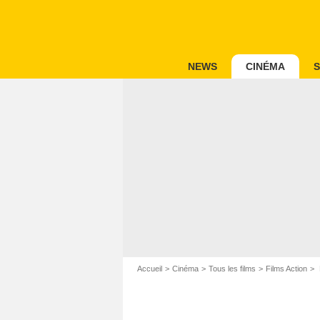
NEWS
CINÉMA
S
Accueil
Cinéma
Tous les films
Films Action