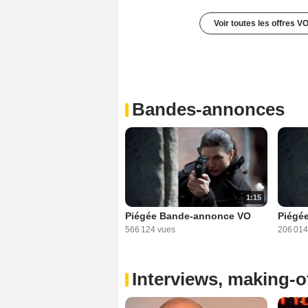
Voir toutes les offres V
Bandes-annonces
1:15
Piégée Bande-annonce VO
Piégé
566 124 vues
206 014
Interviews, making-of