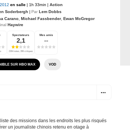
t 2012
en salle
|
1h 33min
|
Action
en Soderbergh
Par
Lem Dobbs
|
na Carano
,
Michael Fassbender
,
Ewan McGregor
ginal
Haywire
e
Spectateurs
Mes amis
2,1
--
es
2364 notes, 396 critiques
NIBLE SUR HBO MAX
VOD
liste des missions dans les endroits les plus risqués
érer un journaliste chinois retenu en otage à