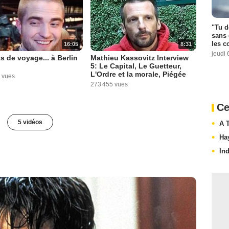
"Tu d
sans 
les c
16:05
8:31
jeudi 
s de voyage... à Berlin
Mathieu Kassovitz Interview
5: Le Capital, Le Guetteur,
L'Ordre et la morale, Piégée
 vues
273 455 vues
Ce
5 vidéos
A 
Ha
In