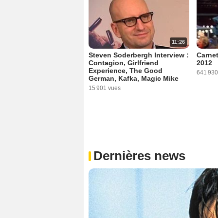
11:26
Steven Soderbergh Interview :
Carnet
Contagion, Girlfriend
2012
Experience, The Good
641 930
German, Kafka, Magic Mike
15 901 vues
Dernières news