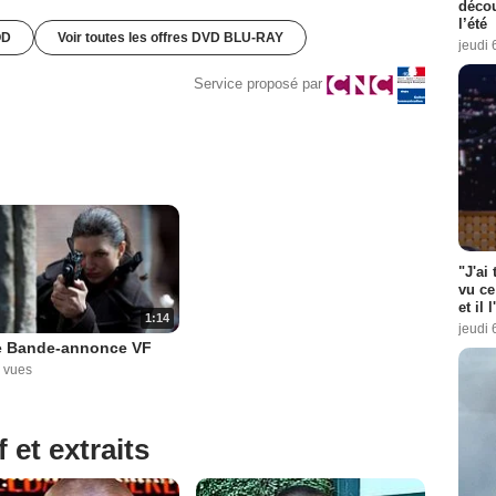
décou
l’été
OD
Voir toutes les offres DVD BLU-RAY
jeudi 
Service proposé par
"J'ai
vu ce
et il 
1:14
jeudi 
e Bande-annonce VF
 vues
 et extraits