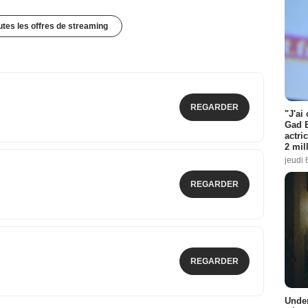
outes les offres de streaming
REGARDER
"J'ai
Gad E
actri
2 mil
jeudi 
REGARDER
REGARDER
Under