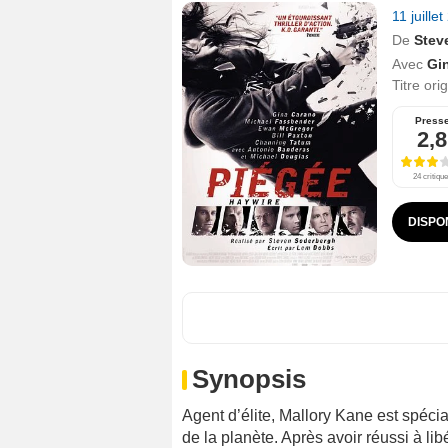
11 juille
De
Stev
Avec
Gi
Titre ori
Press
2,8
24 critiqu
DISPO
Synopsis
Agent d’élite, Mallory Kane est spécia
de la planète. Après avoir réussi à lib