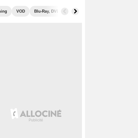
ming
VOD
Blu-Ray, DVD
Photos
Musique
Secrets de