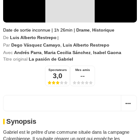
Date de sortie inconnue
|
1h 26min
|
Drame
,
Historique
De
Luis Alberto Restrepo
|
Par
Dego Vásquez Camayo
,
Luis Alberto Restrepo
Avec
Andrés Parra
,
Maria Cecilia Sánchez
,
Isabel Gaona
Titre original
La pasión de Gabriel
Spectateurs
Mes amis
3,0
--
Synopsis
Gabriel est le prêtre d'une commune située dans la campagne
Colombienne. Il souhaite réparer un pont qui empêche les