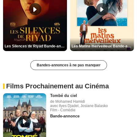
Les Silences de Riyad Bande-annonce VO STFR
Les Matins merveilleux Bande-annonce VF
Bandes-annonces à ne pas manquer
Films Prochainement au Cinéma
Tombé du ciel
de Mohamed Hamidi
avec Ilyes Djadel, Josiane Balasko
Film - Comédie
Bande-annonce