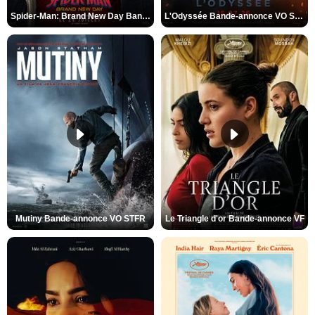
Spider-Man: Brand New Day Bande-annonce VO STFR
L'Odyssée Bande-annonce VO STFR
Mutiny Bande-annonce VO STFR
Le Triangle d'or Bande-annonce VF