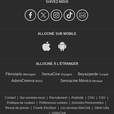
SUIVEZ-NOUS
ALLOCINÉ SUR MOBILE
ALLOCINÉ À L'ÉTRANGER
Filmstarts
SensaCine
Beyazperde
Allemagne
Espagne
Turquie
AdoroCinema
Sensacine México
Brésil
Mexique
Contact
|
Qui sommes-nous
|
Recrutement
|
Publicité
|
CGU
|
CGV
|
Politique de cookies
|
Préférences cookies
|
Données Personnelles
|
Revue de presse
|
Charte d'écriture
|
Les services AlloCiné
|
Gérer Utiq
|
©AlloCiné