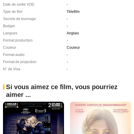
Date de sortie VOD
-
Type de film
Télefilm
Secrets de tournage
-
Budget
-
Langues
Anglais
Format production
-
Couleur
Couleur
Format audio
-
Format de projection
-
N° de Visa
-
Si vous aimez ce film, vous pourriez
aimer ...