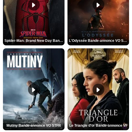
Spider-Man: Brand New Day Bande-annonce VO STFR
L'Odyssée Bande-annonce VO STFR
Mutiny Bande-annonce VO STFR
Le Triangle d'or Bande-annonce VF