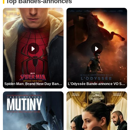
Top Bandes-annonces
Spider-Man: Brand New Day Bande-annonce VO STFR
L'Odyssée Bande-annonce VO STFR