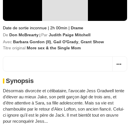
Date de sortie inconnue
|
2h 00min
|
Drame
De
Don McBrearty
Par
Judith Paige Mitchell
|
Avec
Barbara Gordon (II)
,
Gail O'Grady
,
Grant Show
Titre original
More sex & the Single Mom
Synopsis
Désormais divorcée et célibataire, l'avocate Jess Gradwell tente
d'élever au mieux Jake, son petit garçon âgé de trois ans, et
d'être attentive à Sara, sa fille adolescente. Mais sa vie est
chamboulée par le retour d'Alex Lofton, son ancien fiancé. Celui-
ci ignore qu'il est le père de Jack. Il met bientôt tout en œuvre
pour reconquérir Jess...