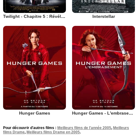
Twilight - Chapitre 5 : Révélation 2e partie
Interstellar
Hunger Games
Hunger Games - L'embrasement
Pour découvrir d'autres films :
Meilleurs films de l'année 2005
,
Meilleurs
films Drame
,
Meilleurs films Drame en 2005
.