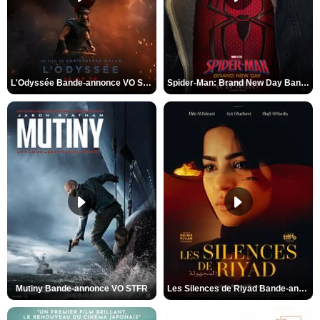
L'Odyssée Bande-annonce VO STFR
Spider-Man: Brand New Day Bande-annonce VO STFR
Mutiny Bande-annonce VO STFR
Les Silences de Riyad Bande-annonce VO STFR