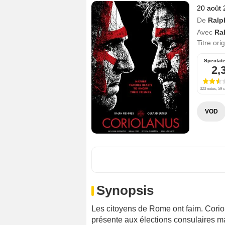
20 août 
De
Ralp
Avec
Ra
Titre ori
Spectat
2,
323 notes, 59 c
VOD
Synopsis
Les citoyens de Rome ont faim. Coriol
présente aux élections consulaires m