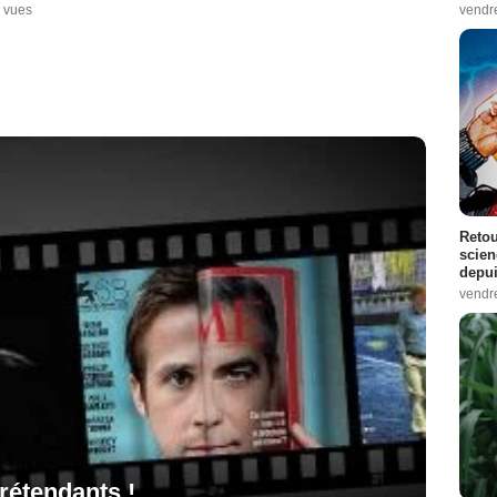
vendr
 vues
Retou
scien
depui
vendr
rétendants !