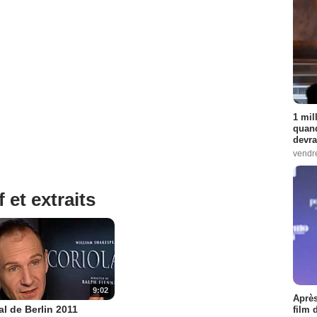
1 mil
quand
devra
vendr
 et extraits
9:02
Après
al de Berlin 2011
film 