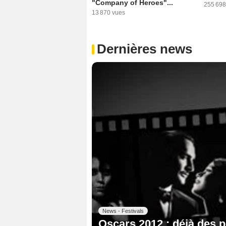
"Company of Heroes"...
255 698
13 870 vues
Dernières news
News - Festivals
Oscars 2012 : déjà des p