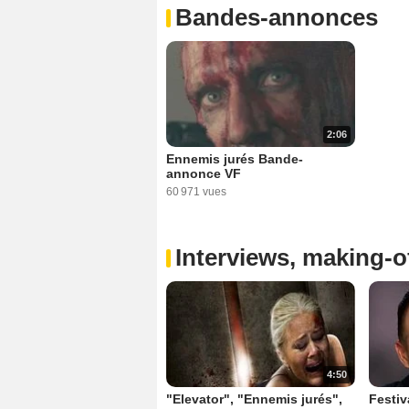
Bandes-annonces
2:06
Ennemis jurés Bande-
annonce VF
60 971 vues
Interviews, making-of
4:50
"Elevator", "Ennemis jurés",
Festiv