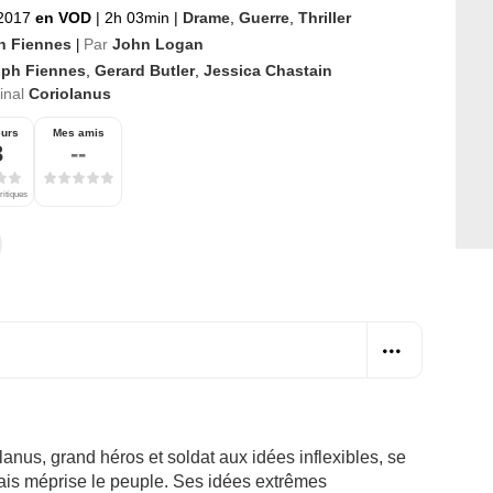
2017
en VOD
|
2h 03min
|
Drame
,
Guerre
,
Thriller
h Fiennes
Par
John Logan
|
lph Fiennes
,
Gerard Butler
,
Jessica Chastain
ginal
Coriolanus
eurs
Mes amis
3
--
ritiques
anus, grand héros et soldat aux idées inflexibles, se
ais méprise le peuple. Ses idées extrêmes