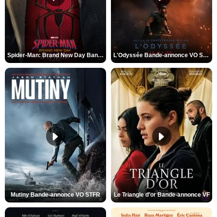
Spider-Man: Brand New Day Bande-annonce VO STFR
L'Odyssée Bande-annonce VO STFR
Mutiny Bande-annonce VO STFR
Le Triangle d'or Bande-annonce VF