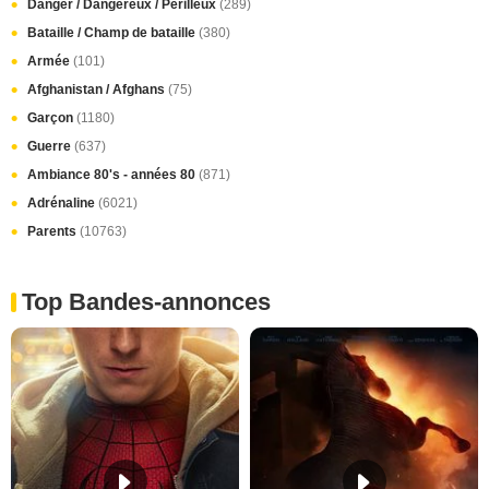
Danger / Dangereux / Périlleux
(289)
Bataille / Champ de bataille
(380)
Armée
(101)
Afghanistan / Afghans
(75)
Garçon
(1180)
Guerre
(637)
Ambiance 80's - années 80
(871)
Adrénaline
(6021)
Parents
(10763)
Top Bandes-annonces