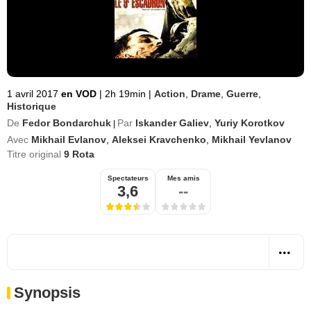
1 avril 2017
en VOD
|
2h 19min
|
Action
,
Drame
,
Guerre
,
Historique
De
Fedor Bondarchuk
Par
Iskander Galiev
,
Yuriy Korotkov
|
Avec
Mikhail Evlanov
,
Aleksei Kravchenko
,
Mikhail Yevlanov
Titre original
9 Rota
Spectateurs
Mes amis
3,6
--
Synopsis