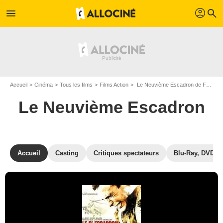
profil
menu
search
Accueil
Cinéma
Tous les films
Films Action
Le Neuvième Escadron de Fedor Bondarchuk
Le Neuvième Escadron
Accueil
Casting
Critiques spectateurs
Blu-Ray, DVD