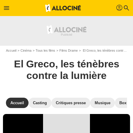
profil
menu
search
Accueil
Cinéma
Tous les films
Films Drame
El Greco, les ténèbres contre la lumière de Yannis Smaragdis
El Greco, les ténèbres
contre la lumière
Accueil
Casting
Critiques presse
Musique
Box Off