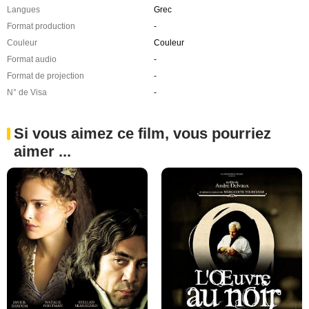
Langues
Grec
Format production
-
Couleur
Couleur
Format audio
-
Format de projection
-
N° de Visa
-
Si vous aimez ce film, vous pourriez
aimer ...