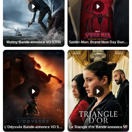
Mutiny Bande-annonce VO STFR
Spider-Man: Brand New Day Bande-annonce VO STFR
L'Odyssée Bande-annonce VO STFR
Le Triangle d'or Bande-annonce VF