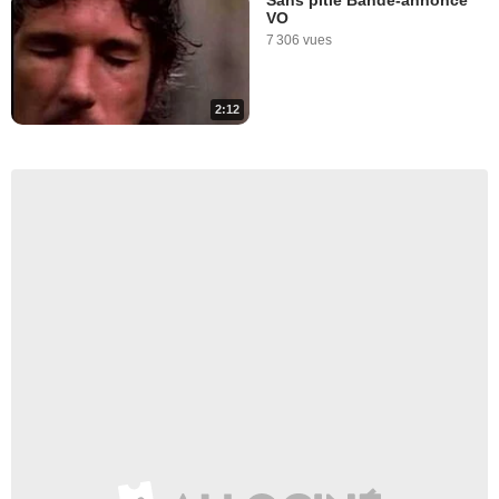
VO
7 306 vues
2:12