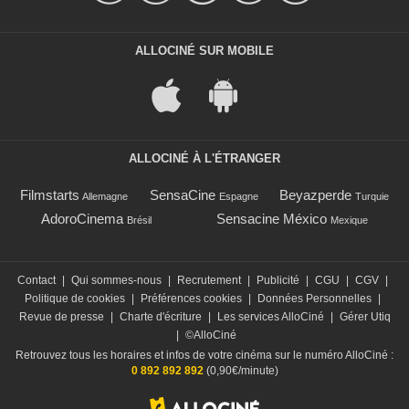
ALLOCINÉ SUR MOBILE
ALLOCINÉ À L'ÉTRANGER
Filmstarts
SensaCine
Beyazperde
Allemagne
Espagne
Turquie
AdoroCinema
Sensacine México
Brésil
Mexique
Contact
|
Qui sommes-nous
|
Recrutement
|
Publicité
|
CGU
|
CGV
|
Politique de cookies
|
Préférences cookies
|
Données Personnelles
|
Revue de presse
|
Charte d'écriture
|
Les services AlloCiné
|
Gérer Utiq
|
©AlloCiné
Retrouvez tous les horaires et infos de votre cinéma sur le numéro AlloCiné :
0 892 892 892
(0,90€/minute)