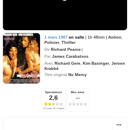
1 mars 1987
en salle
|
1h 48min
|
Action
,
Policier
,
Thriller
De
Richard Pearce
|
Par
James Carabatsos
Avec
Richard Gere
,
Kim Basinger
,
Jeroen
Krabbé
Titre original
No Mercy
Spectateurs
Mes amis
2,6
--
171 notes, 22 critiques