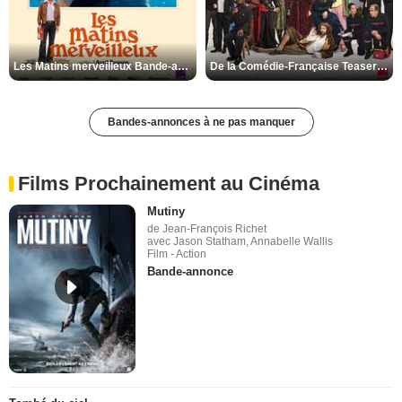
Les Matins merveilleux Bande-annonce VF
De la Comédie-Française Teaser VF
Bandes-annonces à ne pas manquer
Films Prochainement au Cinéma
Mutiny
de Jean-François Richet
avec Jason Statham, Annabelle Wallis
Film - Action
Bande-annonce