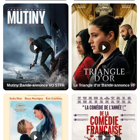
Mutiny Bande-annonce VO STFR
Le Triangle d'or Bande-annonce VF