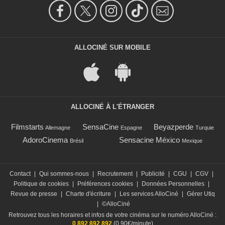
ALLOCINÉ SUR MOBILE
ALLOCINÉ À L'ÉTRANGER
Filmstarts
SensaCine
Beyazperde
Allemagne
Espagne
Turquie
AdoroCinema
Sensacine México
Brésil
Mexique
Contact
|
Qui sommes-nous
|
Recrutement
|
Publicité
|
CGU
|
CGV
|
Politique de cookies
|
Préférences cookies
|
Données Personnelles
|
Revue de presse
|
Charte d'écriture
|
Les services AlloCiné
|
Gérer Utiq
|
©AlloCiné
Retrouvez tous les horaires et infos de votre cinéma sur le numéro AlloCiné :
0 892 892 892
(0,90€/minute)