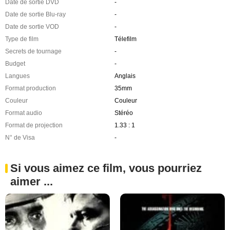
Date de sortie DVD
-
Date de sortie Blu-ray
-
Date de sortie VOD
-
Type de film
Télefilm
Secrets de tournage
-
Budget
-
Langues
Anglais
Format production
35mm
Couleur
Couleur
Format audio
Stéréo
Format de projection
1.33 : 1
N° de Visa
-
Si vous aimez ce film, vous pourriez
aimer ...