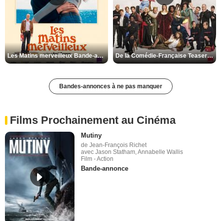
Les Matins merveilleux Bande-annonce VF
De la Comédie-Française Teaser VF
Bandes-annonces à ne pas manquer
Films Prochainement au Cinéma
Mutiny
de Jean-François Richet
avec Jason Statham, Annabelle Wallis
Film - Action
Bande-annonce