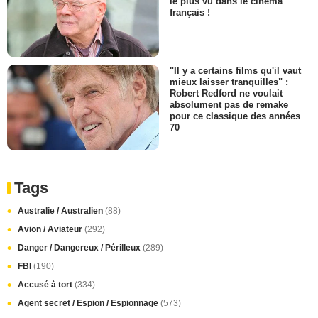
le plus vu dans le cinéma
français !
"Il y a certains films qu'il vaut
mieux laisser tranquilles" :
Robert Redford ne voulait
absolument pas de remake
pour ce classique des années
70
Tags
Australie / Australien
(88)
Avion / Aviateur
(292)
Danger / Dangereux / Périlleux
(289)
FBI
(190)
Accusé à tort
(334)
Agent secret / Espion / Espionnage
(573)