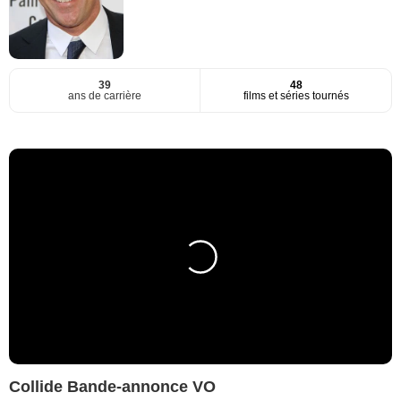
39
48
ans de carrière
films et séries tournés
Collide Bande-annonce VO