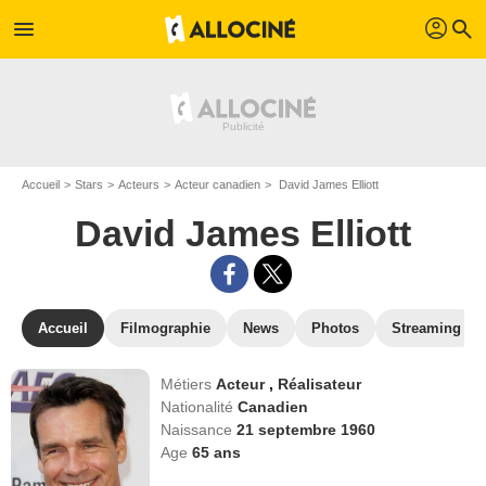
profil
menu
search
Accueil
Stars
Acteurs
Acteur canadien
David James Elliott
David James Elliott
Accueil
Filmographie
News
Photos
Streaming
Métiers
Acteur
,
Réalisateur
Nationalité
Canadien
Naissance
21 septembre 1960
Age
65
ans