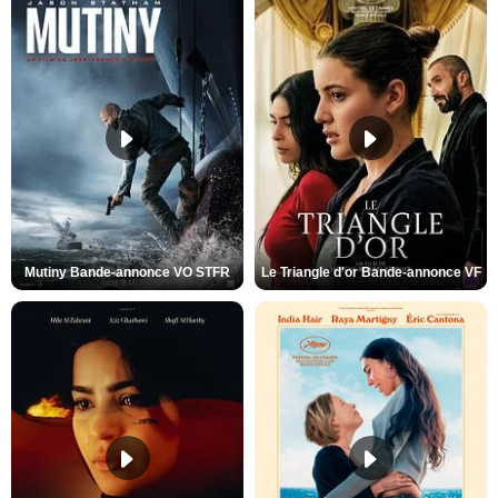
Mutiny Bande-annonce VO STFR
Le Triangle d'or Bande-annonce VF