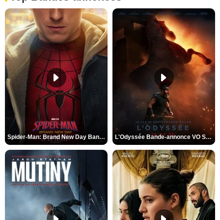
Spider-Man: Brand New Day Bande-annonce VO STFR
L'Odyssée Bande-annonce VO STFR