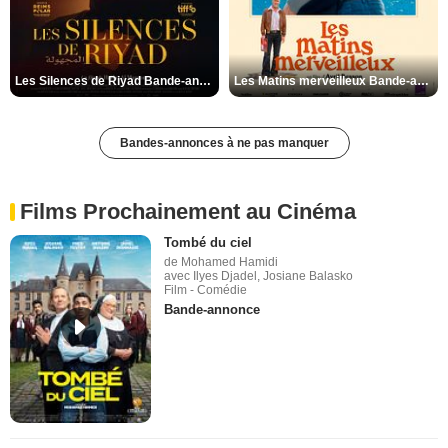
Les Silences de Riyad Bande-annonce VO STFR
Les Matins merveilleux Bande-annonce VF
Bandes-annonces à ne pas manquer
Films Prochainement au Cinéma
Tombé du ciel
de Mohamed Hamidi
avec Ilyes Djadel, Josiane Balasko
Film - Comédie
Bande-annonce