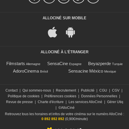
ALLOCINÉ SUR MOBILE
ALLOCINÉ À L'ÉTRANGER
Filmstarts
SensaCine
Beyazperde
Allemagne
Espagne
Turquie
AdoroCinema
Sensacine México
Brésil
Mexique
Contact
|
Qui sommes-nous
|
Recrutement
|
Publicité
|
CGU
|
CGV
|
Politique de cookies
|
Préférences cookies
|
Données Personnelles
|
Revue de presse
|
Charte d'écriture
|
Les services AlloCiné
|
Gérer Utiq
|
©AlloCiné
Retrouvez tous les horaires et infos de votre cinéma sur le numéro AlloCiné :
0 892 892 892
(0,90€/minute)