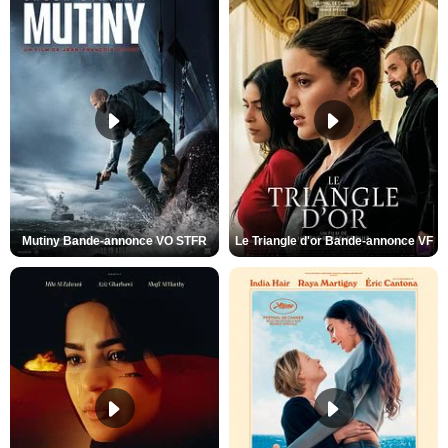
Mutiny Bande-annonce VO STFR
Le Triangle d'or Bande-annonce VF