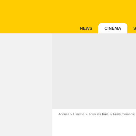
NEWS
CINÉMA
S
Accueil
Cinéma
Tous les films
Films Comédie