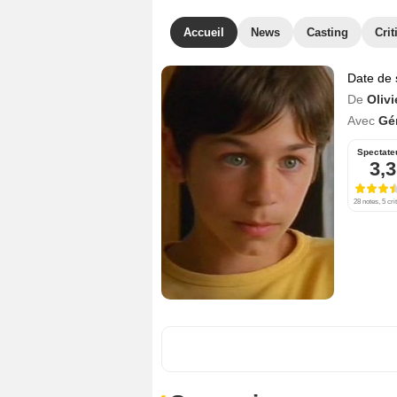
Accueil
News
Casting
Crit
Date de 
De
Olivi
Avec
Gér
Spectate
3,3
28 notes, 5 cri