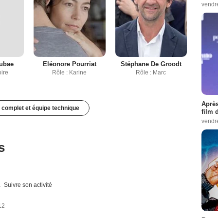
vendr
ubae
Eléonore Pourriat
Stéphane De Groodt
oire
Rôle : Karine
Rôle : Marc
Après
 complet et équipe technique
film 
vendr
s
Suivre son activité
12