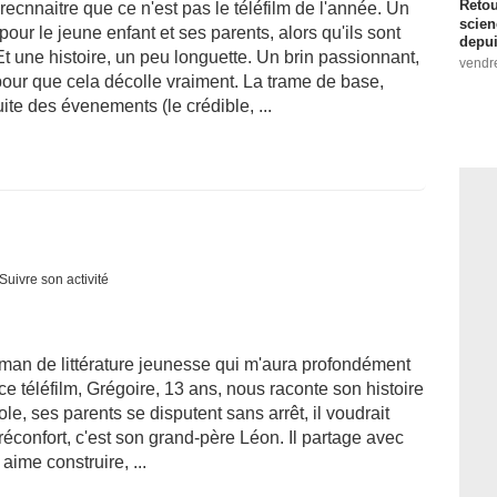
Retou
ecnnaitre que ce n'est pas le téléfilm de l'année. Un
scien
our le jeune enfant et ses parents, alors qu'ils sont
depui
 une histoire, un peu longuette. Un brin passionnant,
vendr
ur que cela décolle vraiment. La trame de base,
ite des évenements (le crédible, ...
Suivre son activité
oman de littérature jeunesse qui m'aura profondément
e téléfilm, Grégoire, 13 ans, nous raconte son histoire
école, ses parents se disputent sans arrêt, il voudrait
 réconfort, c'est son grand-père Léon. Il partage avec
aime construire, ...