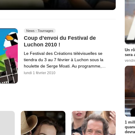
News - Tournages
Coup d’envoi du Festival de
Luchon 2010 !
Un rô
Le Festival des Créations télévisuelles se
sera 
tiendra du 3 au 7 février à Luchon sous la
vendr
houlette de Serge Moati. Au programme,…
lundi 1 février 2010
1 mil
quand
devra