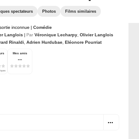
iques spectateurs
Photos
Films similaires
sortie inconnue
|
Comédie
er Langlois
Par
Véronique Lecharpy
,
Olivier Langlois
|
ard Rinaldi
,
Adrien Hurdubae
,
Eléonore Pourriat
urs
Mes amis
--
tiques