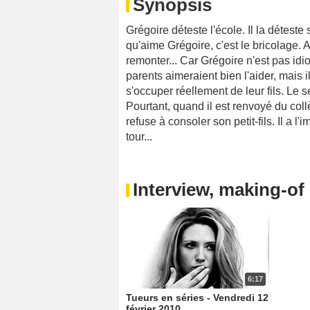
Synopsis
Grégoire déteste l'école. Il la déteste
qu'aime Grégoire, c'est le bricolage. A 
remonter... Car Grégoire n'est pas idiot
parents aimeraient bien l'aider, mais 
s'occuper réellement de leur fils. Le 
Pourtant, quand il est renvoyé du coll
refuse à consoler son petit-fils. Il a
tour...
Interview, making-of 
6:17
Tueurs en séries - Vendredi 12
février 2010