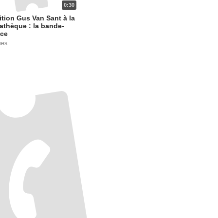
0:30
tion Gus Van Sant à la
thèque : la bande-
ce
ues