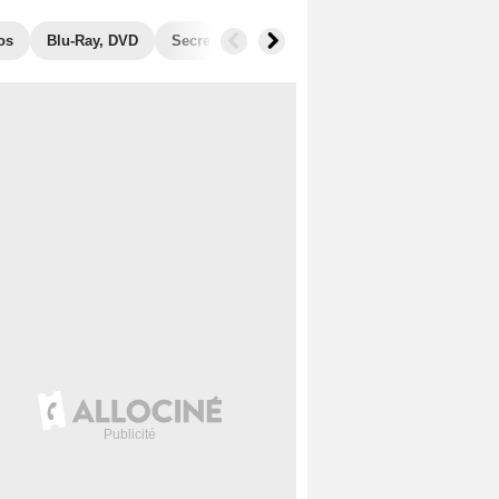
os
Blu-Ray, DVD
Secrets de tournage
Récompenses
Fil