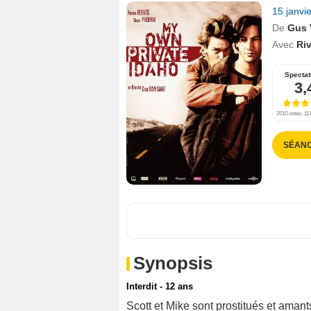
15 janvi
De
Gus 
Avec
Ri
Spectat
3,
3510 notes, 117
SÉANC
Synopsis
Interdit - 12 ans
Scott et Mike sont prostitués et amants.