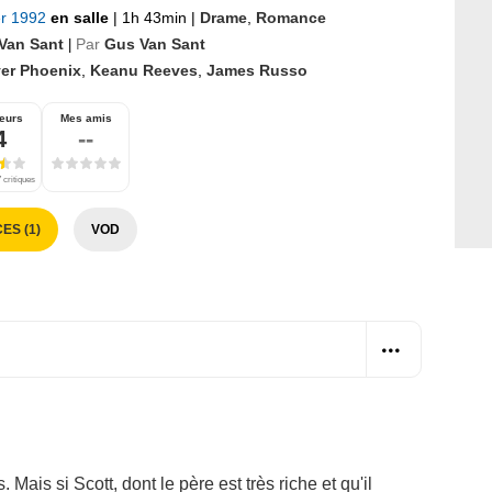
er 1992
en salle
|
1h 43min
|
Drame
,
Romance
Van Sant
Par
Gus Van Sant
|
ver Phoenix
,
Keanu Reeves
,
James Russo
eurs
Mes amis
4
--
 critiques
ES (1)
VOD
 Mais si Scott, dont le père est très riche et qu'il