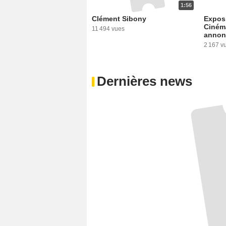
1:56
Clément Sibony
Exposi
Cinéma
11 494 vues
annon
2 167 v
Dernières news