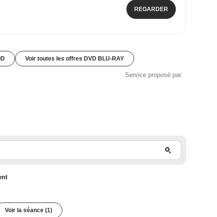
REGARDER
OD
Voir toutes les offres DVD BLU-RAY
Service proposé par
ent
Voir la séance (1)