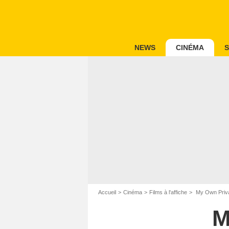
NEWS
CINÉMA
S
Accueil
Cinéma
Films à l'affiche
My Own Priva
M