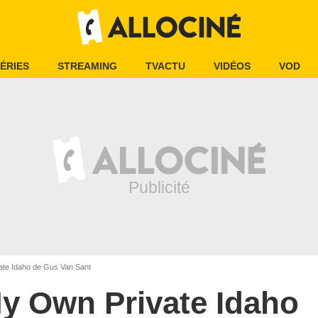
ÉRIES
STREAMING
TVACTU
VIDÉOS
VOD
te Idaho de Gus Van Sant
y Own Private Idaho