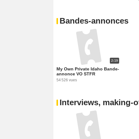
Bandes-annonces
2:19
My Own Private Idaho Bande-
annonce VO STFR
54 526 vues
Interviews, making-of