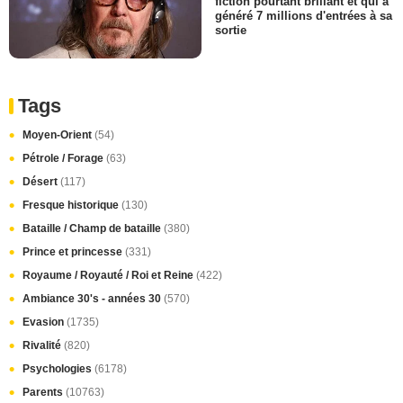
fiction pourtant brillant et qui a
généré 7 millions d'entrées à sa
sortie
Tags
Moyen-Orient
(54)
Pétrole / Forage
(63)
Désert
(117)
Fresque historique
(130)
Bataille / Champ de bataille
(380)
Prince et princesse
(331)
Royaume / Royauté / Roi et Reine
(422)
Ambiance 30's - années 30
(570)
Evasion
(1735)
Rivalité
(820)
Psychologies
(6178)
Parents
(10763)