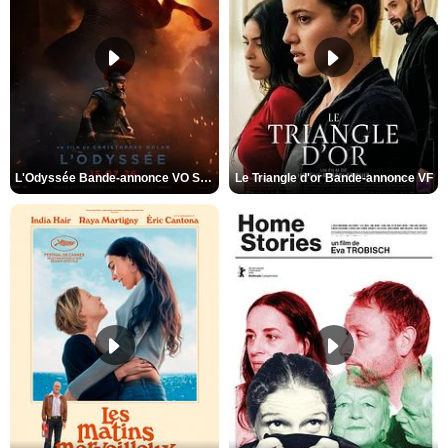
L'Odyssée Bande-annonce VO STFR
Le Triangle d'or Bande-annonce VF