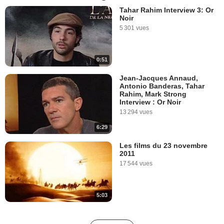
Tahar Rahim Interview 3: Or
Noir
5 301 vues
0:51
Jean-Jacques Annaud,
Antonio Banderas, Tahar
Rahim, Mark Strong
Interview : Or Noir
13 294 vues
6:29
Les films du 23 novembre
2011
17 544 vues
5:03