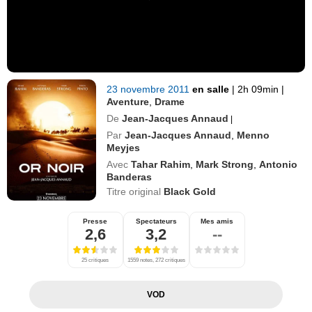
23 novembre 2011
en salle
|
2h 09min
|
Aventure
,
Drame
De
Jean-Jacques Annaud
|
Par
Jean-Jacques Annaud
,
Menno
Meyjes
Avec
Tahar Rahim
,
Mark Strong
,
Antonio
Banderas
Titre original
Black Gold
Presse
Spectateurs
Mes amis
2,6
3,2
--
25 critiques
1559 notes, 272 critiques
VOD