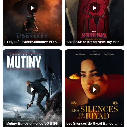
L'Odyssée Bande-annonce VO STFR
Spider-Man: Brand New Day Bande-annonce VO STFR
Mutiny Bande-annonce VO STFR
Les Silences de Riyad Bande-annonce VO STFR