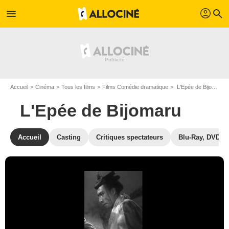
profil
menu
search
Accueil
Cinéma
Tous les films
Films Comédie dramatique
L'Epée de Bijomaru de Kenji Mizoguchi
L'Epée de Bijomaru
Accueil
Casting
Critiques spectateurs
Blu-Ray, DVD