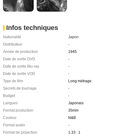
Infos techniques
Nationalité
Japon
Distributeur
-
Année de production
1945
Date de sortie DVD
-
Date de sortie Blu-ray
-
Date de sortie VOD
-
Type de film
Long métrage
Secrets de tournage
-
Budget
-
Langues
Japonais
Format production
35mm
Couleur
N&B
Format audio
-
Format de projection
1.33 : 1