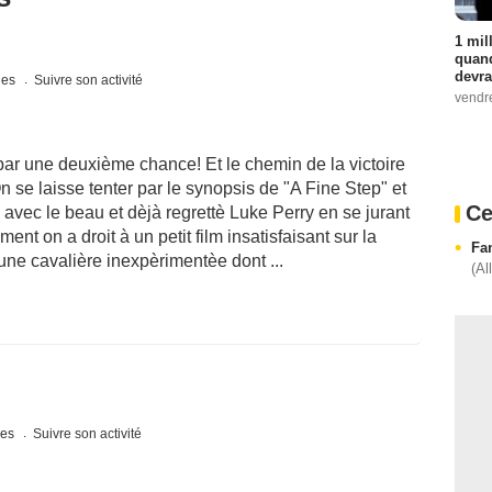
1 mil
quand
devra
ques
Suivre son activité
vendr
r une deuxième chance! Et le chemin de la victoire
se laisse tenter par le synopsis de "A Fine Step" et
Ce
avec le beau et dèjà regrettè Luke Perry en se jurant
t on a droit à un petit film insatisfaisant sur la
Fa
une cavalière inexpèrimentèe dont ...
(Al
ues
Suivre son activité