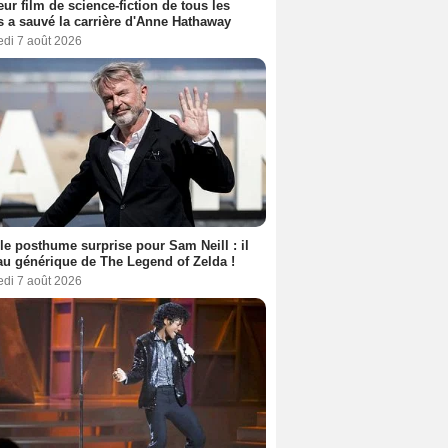
eur film de science-fiction de tous les
 a sauvé la carrière d'Anne Hathaway
edi 7 août 2026
le posthume surprise pour Sam Neill : il
au générique de The Legend of Zelda !
edi 7 août 2026