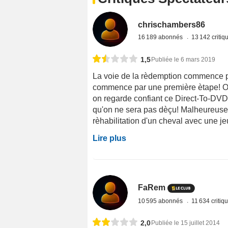
chrischambers86
16 189 abonnés
13 142 criti
1,5
Publiée le 6 mars 2019
La voie de la rèdemption commence pa
commence par une première ètape! On 
on regarde confiant ce Direct-To-DVD 
qu'on ne sera pas dèçu! Malheureusemen
rèhabilitation d'un cheval avec une je
Lire plus
FaRem
10 595 abonnés
11 634 critiq
2,0
Publiée le 15 juillet 2014