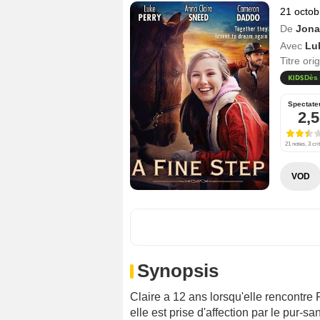
21 octob
De
Jona
Avec
Lu
Titre ori
Dès 
Spectate
2,5
21 notes, 3 cri
VOD
Synopsis
Claire a 12 ans lorsqu'elle rencontre
elle est prise d'affection par le pur-s