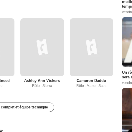
meill
temps
vendr
Un rô
sera 
Sneed
Ashley Ann Vickers
Cameron Daddo
vendr
re
Rôle : Sierra
Rôle : Mason Scott
 complet et équipe technique
s