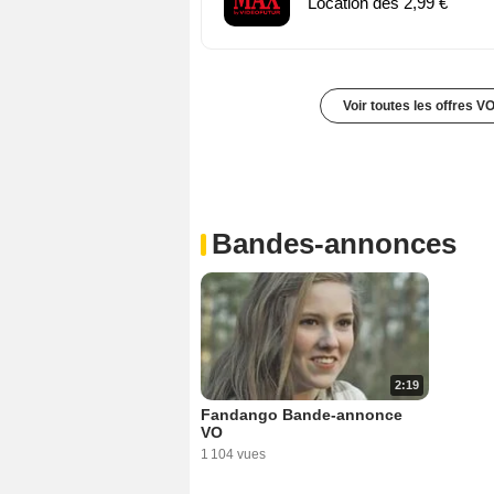
Location dès 2,99 €
Voir toutes les offres V
Bandes-annonces
2:19
Fandango Bande-annonce
VO
1 104 vues