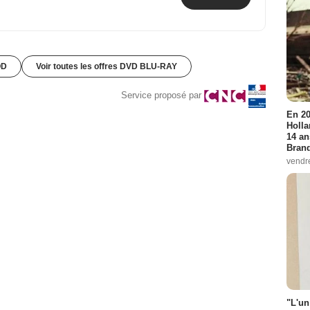
OD
Voir toutes les offres DVD BLU-RAY
Service proposé par
En 20
Holla
14 an
Bran
vendr
"L'un