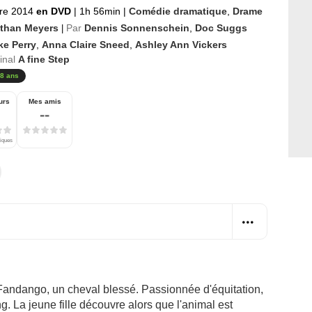
re 2014
en DVD
|
1h 56min
|
Comédie dramatique
,
Drame
than Meyers
Par
Dennis Sonnenschein
,
Doc Suggs
|
ke Perry
,
Anna Claire Sneed
,
Ashley Ann Vickers
ginal
A fine Step
8 ans
urs
Mes amis
--
tiques
 Fandango, un cheval blessé. Passionnée d'équitation,
ang. La jeune fille découvre alors que l'animal est