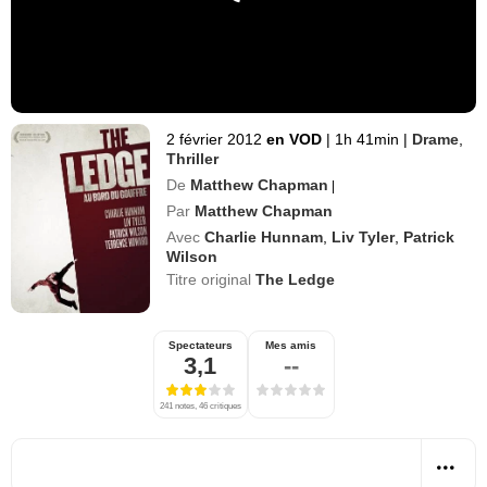
2 février 2012
en VOD
|
1h 41min
|
Drame
,
Thriller
De
Matthew Chapman
|
Par
Matthew Chapman
Avec
Charlie Hunnam
,
Liv Tyler
,
Patrick
Wilson
Titre original
The Ledge
Spectateurs
Mes amis
3,1
--
241 notes, 46 critiques