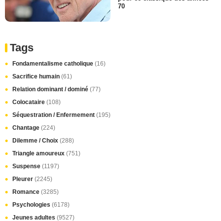
70
Tags
Fondamentalisme catholique
(16)
Sacrifice humain
(61)
Relation dominant / dominé
(77)
Colocataire
(108)
Séquestration / Enfermement
(195)
Chantage
(224)
Dilemme / Choix
(288)
Triangle amoureux
(751)
Suspense
(1197)
Pleurer
(2245)
Romance
(3285)
Psychologies
(6178)
Jeunes adultes
(9527)