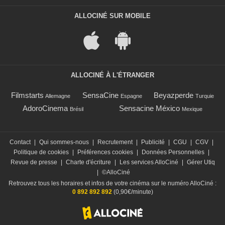
ALLOCINÉ SUR MOBILE
ALLOCINÉ À L'ÉTRANGER
Filmstarts
SensaCine
Beyazperde
Allemagne
Espagne
Turquie
AdoroCinema
Sensacine México
Brésil
Mexique
Contact
|
Qui sommes-nous
|
Recrutement
|
Publicité
|
CGU
|
CGV
|
Politique de cookies
|
Préférences cookies
|
Données Personnelles
|
Revue de presse
|
Charte d'écriture
|
Les services AlloCiné
|
Gérer Utiq
|
©AlloCiné
Retrouvez tous les horaires et infos de votre cinéma sur le numéro AlloCiné :
0 892 892 892
(0,90€/minute)