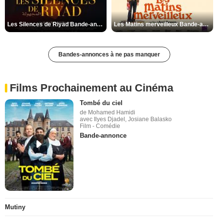
Les Silences de Riyad Bande-annonce VO STFR
Les Matins merveilleux Bande-annonce VF
Bandes-annonces à ne pas manquer
Films Prochainement au Cinéma
Tombé du ciel
de Mohamed Hamidi
avec Ilyes Djadel, Josiane Balasko
Film - Comédie
Bande-annonce
Mutiny