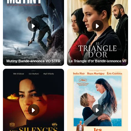
Mutiny Bande-annonce VO STFR
Le Triangle d'or Bande-annonce VF