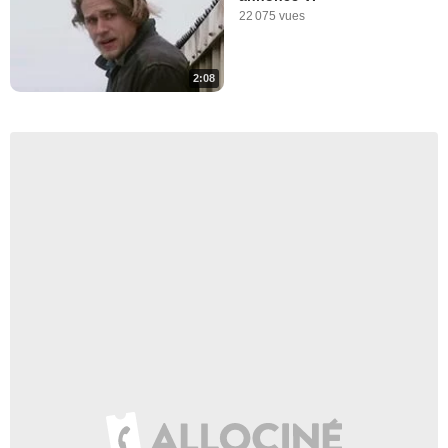
22 075 vues
2:08