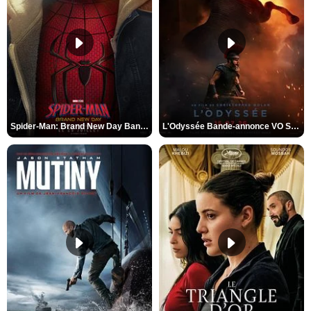
Spider-Man: Brand New Day Bande-annonce VO STFR
L'Odyssée Bande-annonce VO STFR