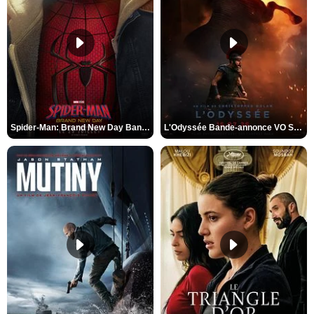
Spider-Man: Brand New Day Bande-annonce VO STFR
L'Odyssée Bande-annonce VO STFR